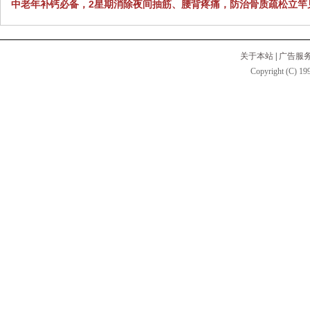
中老年补钙必备，2星期消除夜间抽筋、腰背疼痛，防治骨质疏松立竿
关于本站
|
广告服
Copyright (C) 199