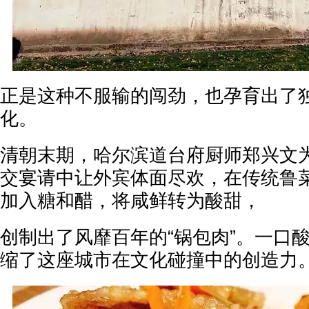
正是这种不服输的闯劲，也孕育出了
化。
清朝末期，哈尔滨道台府厨师郑兴文
交宴请中让外宾体面尽欢，在传统鲁
加入糖和醋，将咸鲜转为酸甜，
创制出了风靡百年的“锅包肉”。一口
缩了这座城市在文化碰撞中的创造力