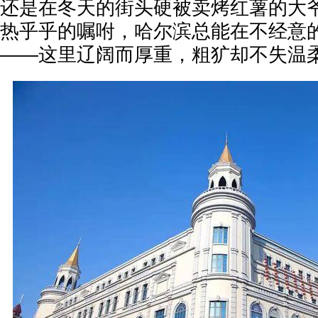
还是在冬天的街头硬被卖烤红薯的大
热乎乎的嘱咐，哈尔滨总能在不经意
——这里辽阔而厚重，粗犷却不失温