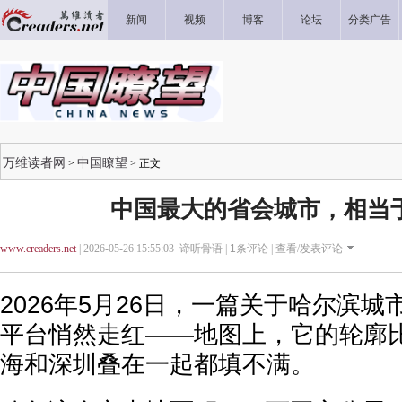
新闻
视频
博客
论坛
分类广告
万维读者网
中国瞭望
>
> 正文
中国最大的省会城市，相当
www.creaders.net
| 2026-05-26 15:55:03 谛听骨语 |
1
条评论 |
查看/发表评论
2026年5月26日，一篇关于哈尔滨
平台悄然走红——地图上，它的轮廓
海和深圳叠在一起都填不满。