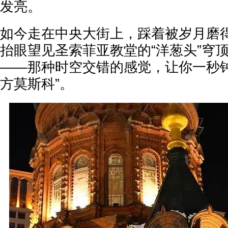
发亮。
如今走在中央大街上，踩着被岁月磨得
抬眼望见圣索菲亚教堂的“洋葱头”穹
——那种时空交错的感觉，让你一秒钟
方莫斯科”。