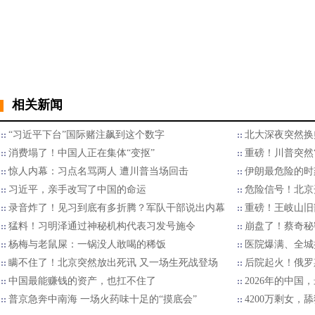
相关新闻
“习近平下台”国际赌注飙到这个数字
北大深夜突然换
消费塌了！中国人正在集体“变抠”
重磅！川普突然
惊人内幕：习点名骂两人 遭川普当场回击
伊朗最危险的时
习近平，亲手改写了中国的命运
危险信号！北京
录音炸了！见习到底有多折腾？军队干部说出内幕
重磅！王岐山旧
猛料！习明泽通过神秘机构代表习发号施令
崩盘了！蔡奇秘
杨梅与老鼠屎：一锅没人敢喝的稀饭
医院爆满、全城
瞒不住了！北京突然放出死讯 又一场生死战登场
后院起火！俄罗
中国最能赚钱的资产，也扛不住了
2026年的中国
普京急奔中南海 一场火药味十足的“摸底会”
4200万剩女，