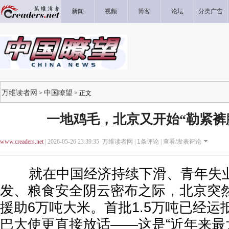
新闻
视频
博客
论坛
分类广告
万维读者网
中国瞭望
>
> 正文
一地鸡毛，北京又开始“勒紧裤
www.creaders.net
| 2026-05-26 23:39:35 万维读者网 |
1
条评论 |
查看/发表评论
就在中国经济持续下滑、青年失业
发、粮食安全阴云密布之际，北京突
援助6万吨大米。首批1.5万吨已经
巴大使更直接放话——这是“近年来最