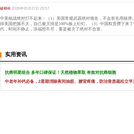
破棉袄
2026年05月27日 20:57
中美核战绝对打不起来：（1）美国常规武器绝对领先，不会首先用核弹
掉美国把握不大，自己被灭掉是100%板上钉钉。（3）中国权贵攒下来
代，时间不静止，洪福想不尽，要是被灭了绝对不合算。
实用资讯
抗癌明星组合 多年口碑保证！天然植物萃取 有效对抗癌细胞
中老年补钙必备，2星期消除夜间抽筋、腰背疼痛，防治骨质疏松立竿