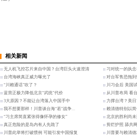
相关新闻
无人机飞控芯片来自中国？台湾巨头火速澄清
习对统一的执念
台湾海峡真正威力曝光了
对台军售恐拖到
“川赖通话”吹了？
川习会后 美国试
蓝营正极力降低北京“武统”代价
从川普布局 看
3大原因？不能让台湾落入中国手中
力撑台湾？美日
我不想要那样！川普谈台海“若”战争...
赖清德特别以简
“习主席简直紧张得像怀孕的修女”
北京的胜利尚未
​真正危险的是岛内有人先跪了
剪烂护照 舔共
川普此举将打破惯例 可能引发中国报复
川普要与赖清德