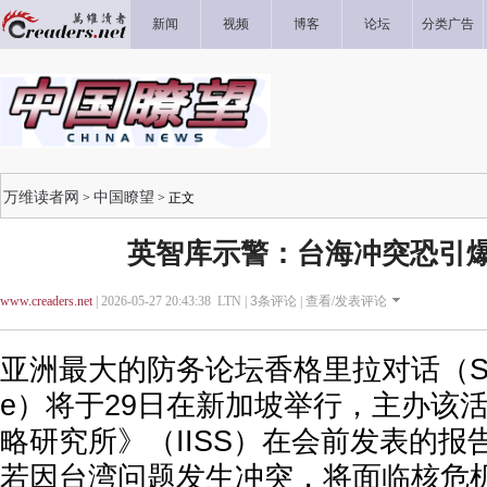
新闻
视频
博客
论坛
分类广告
万维读者网
中国瞭望
>
> 正文
英智库示警：台海冲突恐引
www.creaders.net
| 2026-05-27 20:43:38 LTN |
3
条评论 |
查看/发表评论
亚洲最大的防务论坛香格里拉对话（Shangr
e）将于29日在新加坡举行，主办该
略研究所》（IISS）在会前发表的
若因台湾问题发生冲突，将面临核危