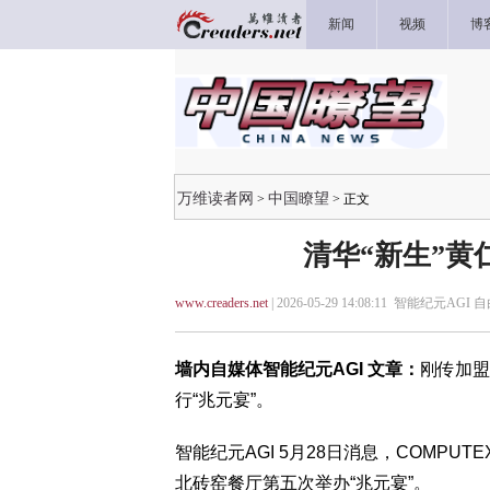
新闻
视频
博
万维读者网
中国瞭望
>
> 正文
清华“新生”黄
www.creaders.net
| 2026-05-29 14:08:11 智能纪元AGI
墙内自媒体智能纪元AGI 文章：
刚传加盟
行“兆元宴”。
智能纪元AGI 5月28日消息，COMPUT
北砖窑餐厅第五次举办“兆元宴”。