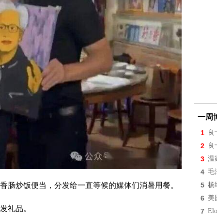
一周
1
良
2
良
3
温
4
毛
香肠炒饭便当，分发给一直等候的媒体们消暑用餐。
5
杨
6
美
发礼品。
7
Elo