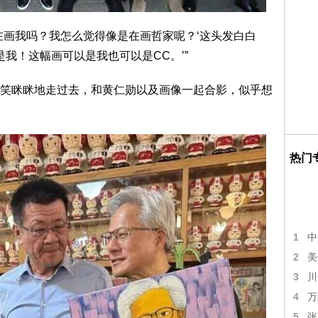
在画我吗？我怎么觉得像是在画哲家呢？‘这头发白白
我！这幅画可以是我也可以是CC。’”
笑眯眯地走过去，和黄仁勋以及画像一起合影，似乎想
热门
1
中
2
美
3
川
4
万
5
张