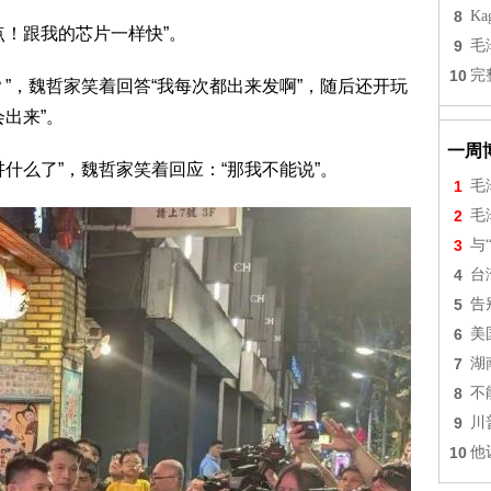
8
Ka
点！跟我的芯片一样快”。
9
毛
10
完
”，魏哲家笑着回答“我每次都出来发啊”，随后还开玩
出来”。
一周
什么了”，魏哲家笑着回应：“那我不能说”。
1
毛
2
毛
3
与
4
台
5
告
6
美
7
湖
8
不
9
川
10
他