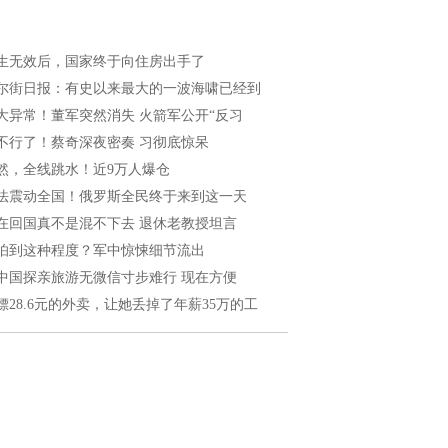
生无效后，国家终于向住房出手了
尔街日报：有史以来最大的一波海啸已经到
大异常！董军突然消失 火箭军公开“反习
不行了！蔡奇深夜密奏 习彻底惊呆
然，全线跳水！近9万人爆仓
法震动全国！俄罗斯全民终于来到这一天
在回国真不是混不下去 退休老教授坦言
怕到这种程度？军中惊悚细节流出
中国探亲旅游无微信寸步难行 现在方便
嫖28.6元的外卖，让她丢掉了年薪35万的工