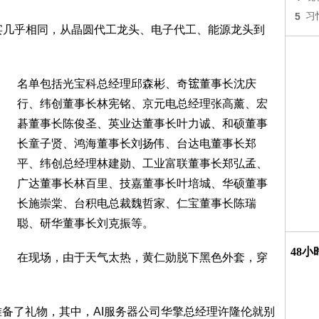
5
习
元宴几乎相同，从晶圆代工龙头、电子代工、能源龙头到
名单包括光宝科总经理邱森彬、奇𬭎董事长沈庆
行、纬创董事长林宪铭、京元电总经理张高薰、宏
碁董事长陈俊圣、英业达董事长叶力诚、和硕董事
长童子贤、鸿海董事长刘扬伟、台达电董事长郑
平、纬创总经理林建勋、工业富联董事长郑弘孟、
广达董事长林百里、技嘉董事长叶培城、华硕董事
长施崇棠、台积电总裁魏哲家、仁宝董事长陈瑞
聪、研华董事长刘克振等。
48
在现场，由于天气太热，黄仁勋脱下黑色外套，穿
准备了礼物，其中，AI服务器公司华擎总经理许隆伦就别