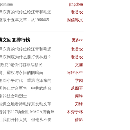
goshima
jingchen
泽东真的想传位给江青和毛远
老贫农
整版十五年文革 - 从1966年5
因信称义
博文回复排行榜
更多>>
泽东真的想传位给江青和毛远
老贫农
泽东到底为什么要打倒林彪？
老贫农
“政庇”老侨们聊非法移民
文庙
湾、霸权与永恒的阴暗面 —
阿妞不牛
别邓小平时代，重温毛泽东的
学园
国停止对台军售，中共武统台
爪四哥
南的妓女和烈士
席琳
能孤立地看待毛泽东发动文革
刀锋
普背书117场全胜.MAGA痛斩犀
木秀于林
让我们开怀大笑，但他从不畏
倩影