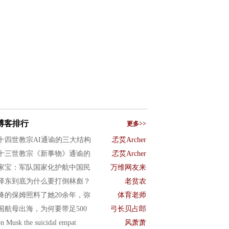
博客排行
更多>>
十四世教宗AI通谕的三大结构
孞烎Archer
十三世教宗《新事物》通谕的
孞烎Archer
家宝：军队国家化护航中国民
万维网友来
泽东到底为什么要打倒林彪？
老贫农
绛的保姆照料了她20余年，弥
体育老师
国航母出海，为何要带足500
弓长贝占郎
n Musk the suicidal empat
风萧萧