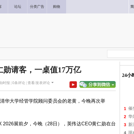
客
论坛
分类广告
购物
简
仁勋请客，一桌值17万亿
24
 自由时报 |
0
条评论 |
查看/发表评论
清华大学经管学院顾问委员会的老黄，今晚再次举
1
催
2
华
EX 2026展前夕，今晚（28日），英伟达CEO黄仁勋在台
3
新
4
现