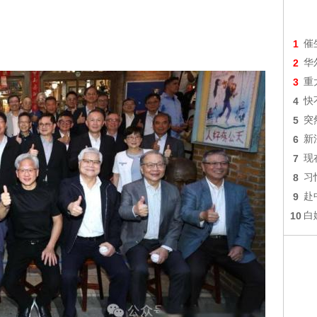
1
催
2
华
3
重
4
快
5
突
6
新
7
现
8
习
9
赴
10
白