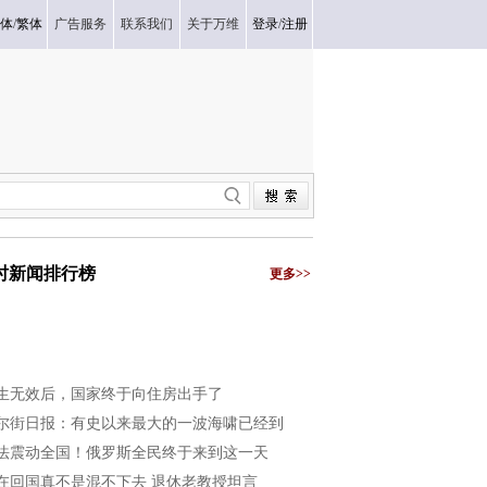
体
/
繁体
广告服务
联系我们
关于万维
登录
/
注册
小时新闻排行榜
更多>>
生无效后，国家终于向住房出手了
尔街日报：有史以来最大的一波海啸已经到
法震动全国！俄罗斯全民终于来到这一天
在回国真不是混不下去 退休老教授坦言