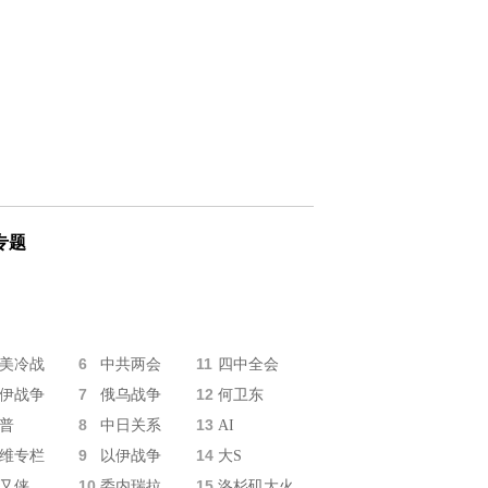
专题
6
11
美冷战
中共两会
四中全会
7
12
伊战争
俄乌战争
何卫东
8
13
普
中日关系
AI
9
14
维专栏
以伊战争
大S
10
15
又侠
委内瑞拉
洛杉矶大火