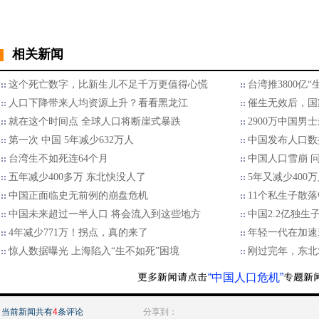
相关新闻
这个死亡数字，比新生儿不足千万更值得心慌
台湾推3800亿
人口下降带来人均资源上升？看看黑龙江
催生无效后，国
就在这个时间点 全球人口将断崖式暴跌
2900万中国男
第一次 中国 5年减少632万人
中国发布人口数
台湾生不如死连64个月
中国人口雪崩 
五年减少400多万 东北快没人了
5年又减少40
中国正面临史无前例的崩盘危机
11个私生子散
中国未来超过一半人口 将会流入到这些地方
中国2.2亿独生
4年减少771万！拐点，真的来了
年轻一代在加速
惊人数据曝光 上海陷入“生不如死”困境
刚过完年，东北
“中国人口危机”
当前新闻共有
4
条评论
分享到：