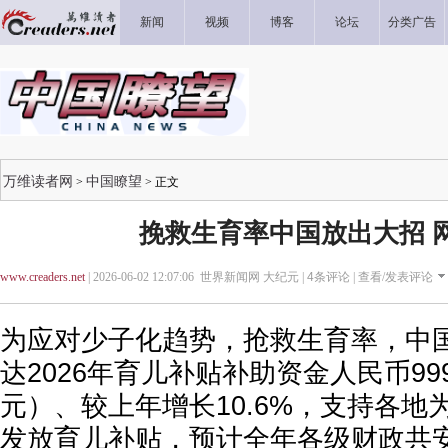
新闻
视频
博客
论坛
分类广告
万维读者网
中国瞭望
>
> 正文
挽救生育率中国放出大招 
www.creaders.net
| 2026-06-02 12:07:06 世界新闻网 大纪元 |
4
条评论 |
查看/发表评论
为应对少子化趋势，抢救生育率，中
达2026年育儿补贴补助资金人民币99
元）、较上年增长10.6%，支持各地
发放育儿补贴，预计全年各级财政共安