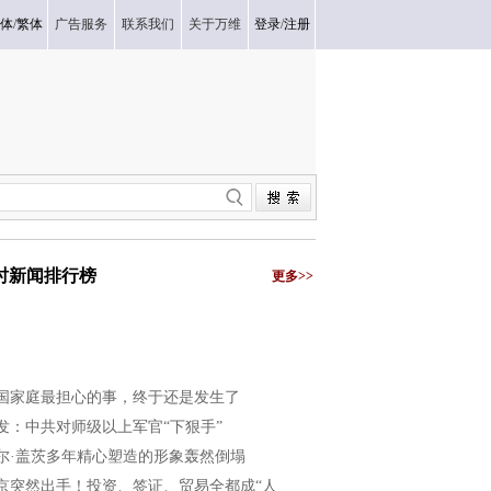
体
/
繁体
广告服务
联系我们
关于万维
登录
/
注册
小时新闻排行榜
更多>>
国家庭最担心的事，终于还是发生了
发：中共对师级以上军官“下狠手”
尔·盖茨多年精心塑造的形象轰然倒塌
京突然出手！投资、签证、贸易全都成“人