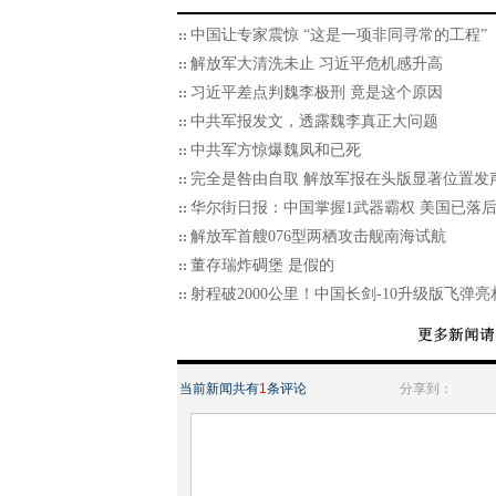
中国让专家震惊 “这是一项非同寻常的工程”
解放军大清洗未止 习近平危机感升高
习近平差点判魏李极刑 竟是这个原因
中共军报发文，透露魏李真正大问题
中共军方惊爆魏凤和已死
完全是咎由自取 解放军报在头版显著位置发
华尔街日报：中国掌握1武器霸权 美国已落
解放军首艘076型两栖攻击舰南海试航
董存瑞炸碉堡 是假的
射程破2000公里！中国长剑-10升级版飞弹亮
当前新闻共有
1
条评论
分享到：