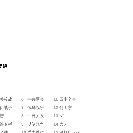
专题
6
11
美冷战
中共两会
四中全会
7
12
伊战争
俄乌战争
何卫东
8
13
普
中日关系
AI
9
14
维专栏
以伊战争
大S
10
15
又侠
委内瑞拉
洛杉矶大火