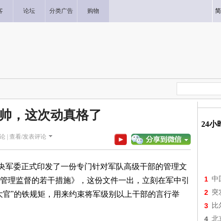
客
论坛
分类广告
购物
简
帅，这次动真格了
24
论 |
查看/发表评论
中央军委正式印发了一份专门针对军队高级干部的管理文
1
中
管理监督的若干措施》，这份文件一出，立刻在军中引
2
突
大官"的铁规矩，用来约束将军级别以上干部的言行举
3
比
4
北