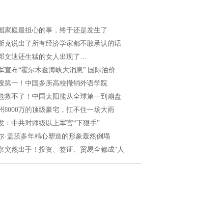
国家庭最担心的事，终于还是发生了
斯克说出了所有经济学家都不敢承认的话
邓文迪还生猛的女人出现了…
军宣布“霍尔木兹海峡大消息” 国际油价
搜第一！中国多所高校撤销外语学院
也救不了！中国太阳能从全球第一到崩盘
州8000万的顶级豪宅，扛不住一场大雨
发：中共对师级以上军官“下狠手”
尔·盖茨多年精心塑造的形象轰然倒塌
京突然出手！投资、签证、贸易全都成“人