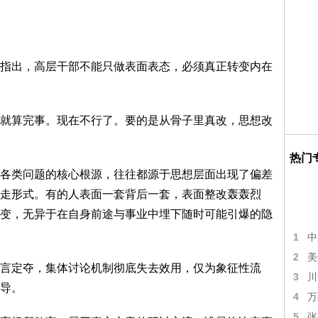
指出，高层干部不能只做表面表态，必须真正转变内在
就算完事。现在不行了。要的是从骨子里真改，思想改
热门
各类问题的核心根源，往往都源于思想层面出现了偏差
走形式。有的人表面一套背后一套，表面整改轰轰烈
变，无异于在自身前途与事业中埋下随时可能引爆的隐
1
中
2
美
言定夺，集体讨论机制彻底失去效用，仅为象征性流
3
川
导。
4
万
5
张