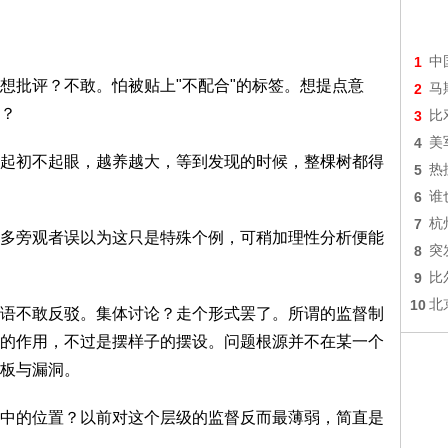
1
中
想批评？不敢。怕被贴上"不配合"的标签。想提点意
2
马
？
3
比
4
美
起初不起眼，越养越大，等到发现的时候，整棵树都得
5
热
6
谁
7
杭
多旁观者误以为这只是特殊个例，可稍加理性分析便能
8
突
9
比
10
北
语不敢反驳。集体讨论？走个形式罢了。所谓的监督制
的作用，不过是摆样子的摆设。问题根源并不在某一个
板与漏洞。
中的位置？以前对这个层级的监督反而最薄弱，简直是