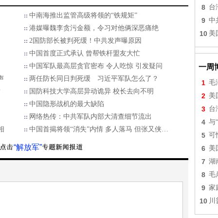
8
台
中南海推出监管高级将领的“铁规矩”
9
中
港媒曝魏李贪污金额，令习对他俩深恶痛绝
10
美
2国防部长被判死缓！中共发声曝原因
中国首度正式承认 曾帮铁杆盟友大忙
中国军队最高层贪官密布 令人吃惊 引发疑问
一周
声
两任防长同日判死缓 习近平军队怎么了？
1
毛
后
国防科技大学高层异动诡异 校长去向不明
2
美
中国隐形战机的最大缺陷
3
台
网络热传：中共军队内部大清查细节流出
4
与
相
中国首揭将领“消失”内情 多人落马 但张又侠…
5
可
“解放军”
6
美
7
湖
8
毛
9
家
10
川