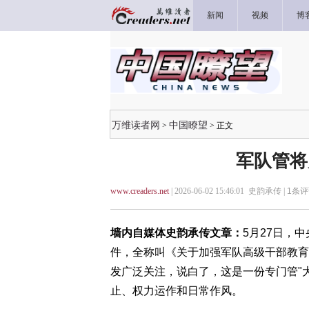
新闻
视频
博
万维读者网
中国瞭望
>
> 正文
军队管将
www.creaders.net
| 2026-06-02 15:46:01 史韵承传 |
1
条评
墙内自媒体史韵承传文章：
5月27日，
件，全称叫《关于加强军队高级干部教育
发广泛关注，说白了，这是一份专门管"
止、权力运作和日常作风。