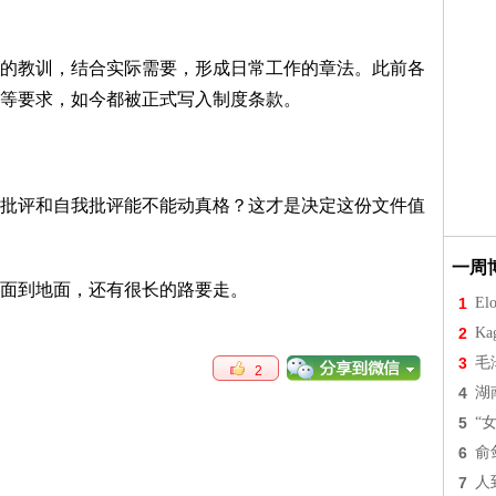
的教训，结合实际需要，形成日常工作的章法。此前各
等要求，如今都被正式写入制度条款。
批评和自我批评能不能动真格？这才是决定这份文件值
一周
面到地面，还有很长的路要走。
1
Elo
2
Ka
3
毛
2
4
湖
5
“
6
俞
7
人