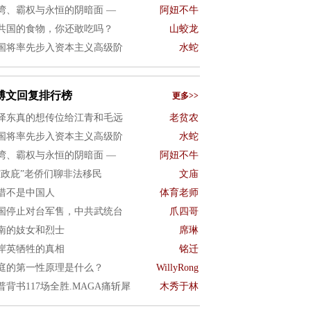
湾、霸权与永恒的阴暗面 —
阿妞不牛
共国的食物，你还敢吃吗？
山蛟龙
国将率先步入资本主义高级阶
水蛇
博文回复排行榜
更多>>
泽东真的想传位给江青和毛远
老贫农
国将率先步入资本主义高级阶
水蛇
湾、霸权与永恒的阴暗面 —
阿妞不牛
“政庇”老侨们聊非法移民
文庙
惜不是中国人
体育老师
国停止对台军售，中共武统台
爪四哥
南的妓女和烈士
席琳
岸英牺牲的真相
铭迁
庭的第一性原理是什么？
WillyRong
普背书117场全胜.MAGA痛斩犀
木秀于林