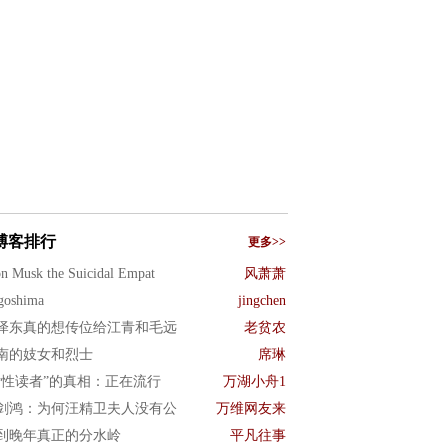
博客排行
更多>>
n Musk the Suicidal Empat
风萧萧
goshima
jingchen
泽东真的想传位给江青和毛远
老贫农
南的妓女和烈士
席琳
女性读者”的真相：正在流行
万湖小舟1
剑鸿：为何汪精卫夫人没有公
万维网友来
到晚年真正的分水岭
平凡往事