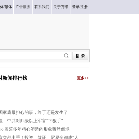
体
/
繁体
广告服务
联系我们
关于万维
登录
/
注册
小时新闻排行榜
更多>>
国家庭最担心的事，终于还是发生了
发：中共对师级以上军官“下狠手”
尔·盖茨多年精心塑造的形象轰然倒塌
京突然出手！投资、签证、贸易全都成“人