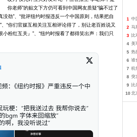
你老师”的贴文下方仍可看到中国网友质疑“骗不过了
真没劲”、“批评纽约时报违反一个中国原则，结果把自
1
中
”、“你们官媒互相关注互相评论得了，别让老百姓说又
2
马
限小粉红互关』”、“纽约时报看了都得笑出声：我们只
3
比
4
美
5
热
6
谁
7
杭
8
突
9
比
10
北