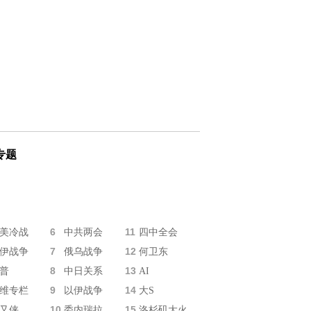
专题
6
11
美冷战
中共两会
四中全会
7
12
伊战争
俄乌战争
何卫东
8
13
普
中日关系
AI
9
14
维专栏
以伊战争
大S
10
15
又侠
委内瑞拉
洛杉矶大火