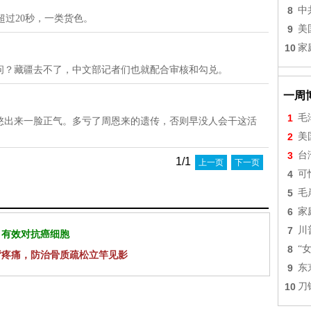
8
中
超过20秒，一类货色。
9
美
10
家
问？藏疆去不了，中文部记者们也就配合审核和勾兑。
一周
1
毛
憋出来一脸正气。多亏了周恩来的遗传，否则早没人会干这活
2
美
3
台
1/1
上一页
下一页
4
可
5
毛
6
家
7
川
 有效对抗癌细胞
8
“
背疼痛，防治骨质疏松立竿见影
9
东
10
刀