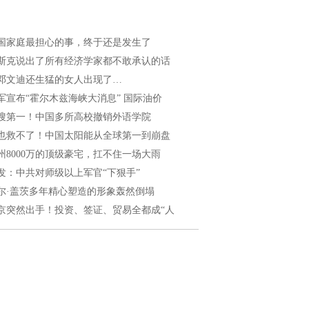
国家庭最担心的事，终于还是发生了
斯克说出了所有经济学家都不敢承认的话
邓文迪还生猛的女人出现了…
军宣布“霍尔木兹海峡大消息” 国际油价
搜第一！中国多所高校撤销外语学院
也救不了！中国太阳能从全球第一到崩盘
州8000万的顶级豪宅，扛不住一场大雨
发：中共对师级以上军官“下狠手”
尔·盖茨多年精心塑造的形象轰然倒塌
京突然出手！投资、签证、贸易全都成“人