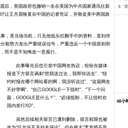
后，美国政府也撤销一名在美国为中共国家通讯社新
5
“
吁让王月眉恢复在中国的记者凭证，并敦促美中两国政
事，竟当场当机，只见他低头狂翻手中的资料，直到停
独分裂势力发出严重错误信号，严重违反一个中国原则和
，而不是不知悔改一意孤行。
此事曝光后也引发中国网友热议，纷纷在媒体
报道下方留言讽刺“把我送过去，我帮你说去”、“纽
约时报在哪个网站看的啊，我没听说过”、“这届网友
不好带啊”、“自己GOOGLE一下纽时”、“下一个问
题，GOOGLE是什么？”、“必须抵制，不让纽时在
48
国内发行XD”。
虽然后续相关留言已遭到删除，留言权限也被
改为“仅允许互关好友评论”，但在推主“李老师不是