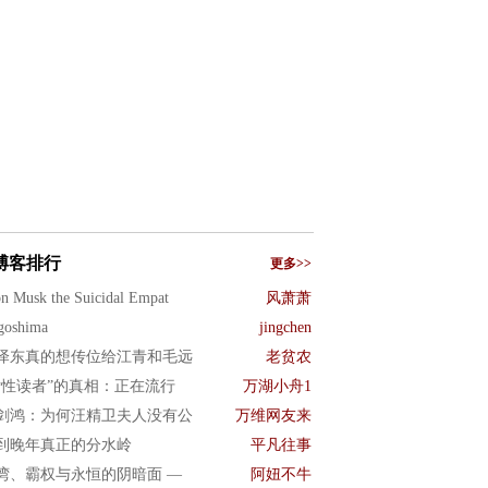
博客排行
更多>>
n Musk the Suicidal Empat
风萧萧
goshima
jingchen
泽东真的想传位给江青和毛远
老贫农
女性读者”的真相：正在流行
万湖小舟1
剑鸿：为何汪精卫夫人没有公
万维网友来
到晚年真正的分水岭
平凡往事
湾、霸权与永恒的阴暗面 —
阿妞不牛