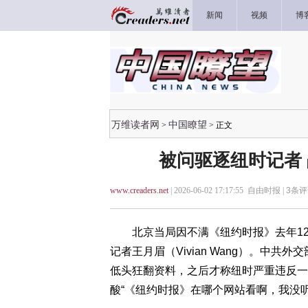
新闻
视频
博
万维读者网
中国瞭望
>
> 正文
被问驱逐纽时记者 
www.creaders.net
| 2026-06-02 17:17:55 自由时报 |
3
条评
北京当局因不满《纽约时报》去年12月
记者王月眉（Vivian Wang）。中
低头狂翻资料，之后才称纽时严重违反一
酸“《纽约时报》在哪个网站看啊，我没听