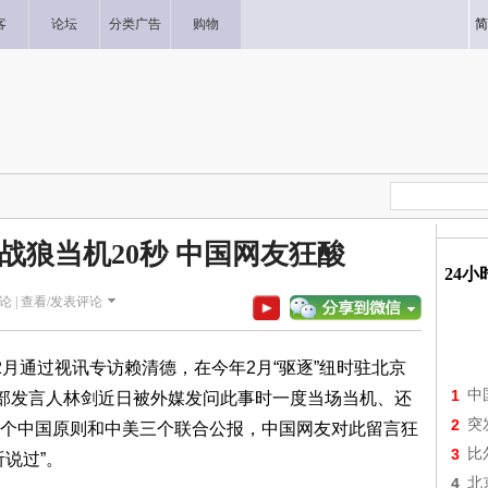
客
论坛
分类广告
购物
简
战狼当机20秒 中国网友狂酸
24
论 |
查看/发表评论
通过视讯专访赖清德，在今年2月“驱逐”纽时驻北京
1
中
共外交部发言人林剑近日被外媒发问此事时一度当场当机、还
2
突
个中国原则和中美三个联合公报，中国网友对此留言狂
3
比
说过”。
4
北