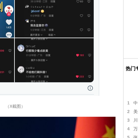
热门
1
中
（X截图）
2
美
3
川
4
万
5
张