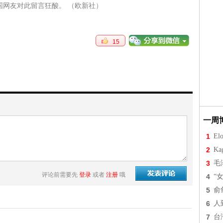
国网友对此留言狂酸。 （欧新社）
15
一周
1
Elo
2
Ka
3
毛
评论前需要先
登录
或者
注册
哦
4
“
5
俞
6
人
7
台