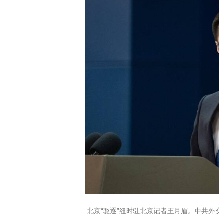
北京“驱逐”纽时驻北京记者王月眉。中共外