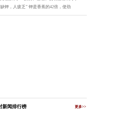
夏缺钾，人疲乏” 钾是香蕉的42倍，使劲
小时新闻排行榜
更多>>