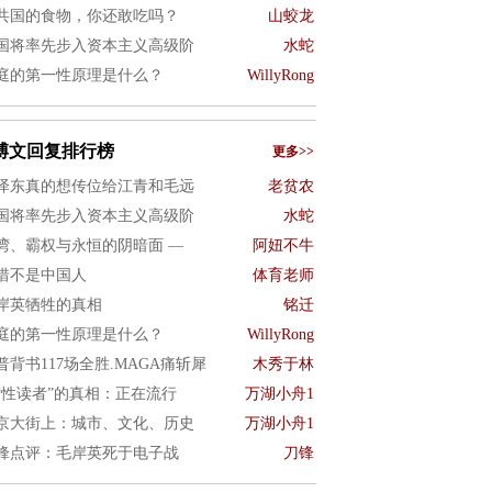
共国的食物，你还敢吃吗？
山蛟龙
国将率先步入资本主义高级阶
水蛇
庭的第一性原理是什么？
WillyRong
博文回复排行榜
更多>>
泽东真的想传位给江青和毛远
老贫农
国将率先步入资本主义高级阶
水蛇
湾、霸权与永恒的阴暗面 —
阿妞不牛
惜不是中国人
体育老师
岸英牺牲的真相
铭迁
庭的第一性原理是什么？
WillyRong
普背书117场全胜.MAGA痛斩犀
木秀于林
女性读者”的真相：正在流行
万湖小舟1
京大街上：城市、文化、历史
万湖小舟1
锋点评：毛岸英死于电子战
刀锋