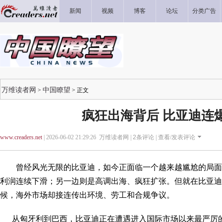
新闻
视频
博客
论坛
分类广告
万维读者网
中国瞭望
>
> 正文
疯狂出海背后 比亚迪连
www.creaders.net
| 2026-06-02 21:29:26 万维读者网 |
2
条评论 |
查看/发表评论
曾经风光无限的比亚迪，如今正面临一个越来越尴尬的局面
利润连续下滑；另一边则是高调出海、疯狂扩张。但就在比亚迪
候，海外市场却接连传出环境、劳工和合规争议。
从匈牙利到巴西，比亚迪正在遭遇进入国际市场以来最严厉