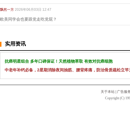
飘然一方
2026年06月03日 12:47
欧美同学会也要跟党走吃党屁？
实用资讯
抗癌明星组合 多年口碑保证！天然植物萃取 有效对抗癌细胞
中老年补钙必备，2星期消除夜间抽筋、腰背疼痛，防治骨质疏松立竿
关于本站
|
广告服
Copyright (C) 199