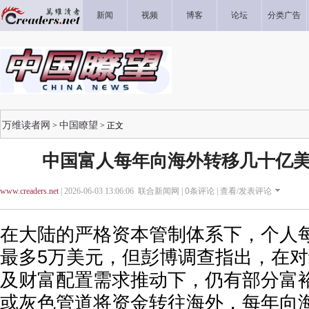
新闻
视频
博客
论坛
分类广告
万维读者网
中国瞭望
>
> 正文
中国富人每年向海外转移几十亿美
www.creaders.net
| 2026-06-03 13:06:06 联合新闻网 |
0
条评论 |
查看/发表评论
在大陆的严格资本管制体系下，个人
最多5万美元，但彭博调查指出，在
及财富配置需求推动下，仍有部分富
或灰色管道将资金转往海外，每年向