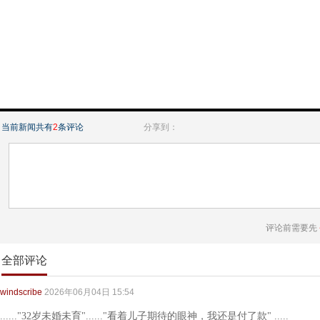
当前新闻共有
2
条评论
分享到：
评论前需要先
全部评论
windscribe
2026年06月04日 15:54
......"32岁未婚未育"......"看着儿子期待的眼神，我还是付了款" .....