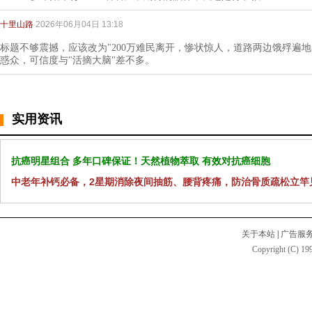
十里山路
2026年06月04日 13:18
标题不够震撼，应该改为"200万难民离开，惨状惊人，道路两边饿殍遍地.
惑众，可信度与"活摘大脑"差不多。
实用资讯
抗癌明星组合 多年口碑保证！天然植物萃取 有效对抗癌细胞
中老年补钙必备，2星期消除夜间抽筋、腰背疼痛，防治骨质疏松立竿
关于本站
|
广告服
Copyright (C) 199