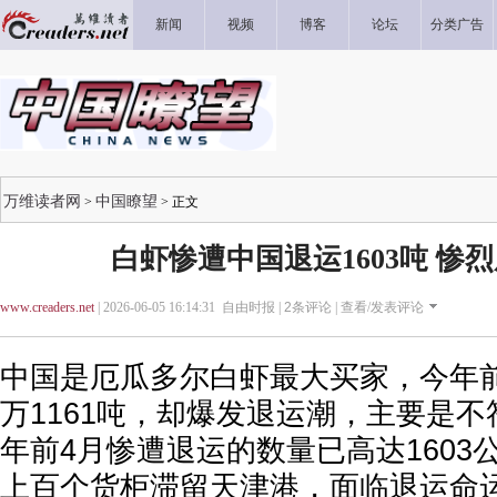
新闻
视频
博客
论坛
分类广告
万维读者网
中国瞭望
>
> 正文
白虾惨遭中国退运1603吨 惨
www.creaders.net
| 2026-06-05 16:14:31 自由时报 |
2
条评论 |
查看/发表评论
中国是厄瓜多尔白虾最大买家，今年前
万1161吨，却爆发退运潮，主要是
年前4月惨遭退运的数量已高达1603
上百个货柜滞留天津港，面临退运命