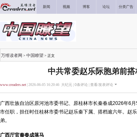
新闻
视频
博客
论坛
分类广告
万维读者网
中国瞭望
>
> 正文
中共常委赵乐际胞弟前搭
www.creaders.net
| 2026-06-05 16:20:46 大纪元 |
0
条评论 |
查看/发表评论
广西壮族自治区原河池市委书记、原桂林市长秦春成2026年6
市任职，担任时任桂林市委书记赵乐秦下属、搭档逾六年。赵乐
弟。
广西厅官秦春成落马