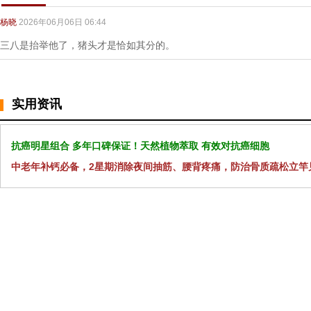
杨晓
2026年06月06日 06:44
三八是抬举他了，猪头才是恰如其分的。
实用资讯
抗癌明星组合 多年口碑保证！天然植物萃取 有效对抗癌细胞
中老年补钙必备，2星期消除夜间抽筋、腰背疼痛，防治骨质疏松立竿