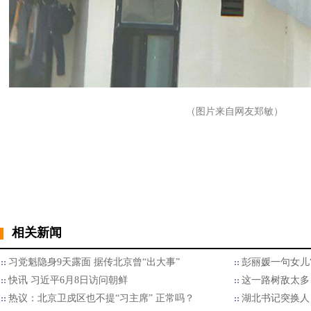
（图片来自网友郑敏）
相关新闻
习党魁隐身9天露面 据传北京曾“出大事”
彭丽媛一句女儿
快讯 习近平6月8日访问朝鲜
这一路树敌太多
热议：北京卫戍区也不提“习主席” 正常吗？
湖北书记突换人