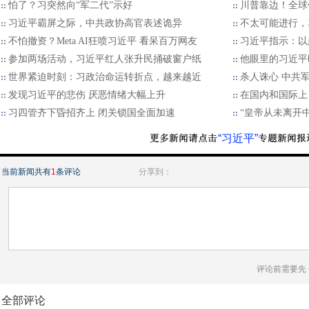
怕了？习突然向“军二代”示好
川普靠边！全球
习近平霸屏之际，中共政协高官表述诡异
不太可能进行，
不怕撤资？Meta AI狂喷习近平 看呆百万网友
习近平指示：以
参加两场活动，习近平红人张升民捅破窗户纸
他眼里的习近平
世界紧迫时刻：习政治命运转折点，越来越近
​杀人诛心 中
发现习近平的悲伤 厌恶情绪大幅上升
在国内和国际上
习四管齐下昏招齐上 闭关锁国全面加速
“皇帝从未离开中
“习近平”
当前新闻共有
1
条评论
分享到：
评论前需要先
全部评论