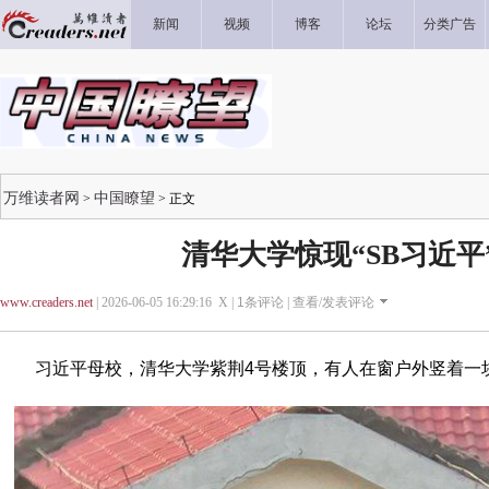
新闻
视频
博客
论坛
分类广告
万维读者网
中国瞭望
>
> 正文
清华大学惊现“SB习近平
www.creaders.net
| 2026-06-05 16:29:16 X |
1
条评论 |
查看/发表评论
习近平母校，清华大学紫荆4号楼顶，有人在窗户外竖着一块“