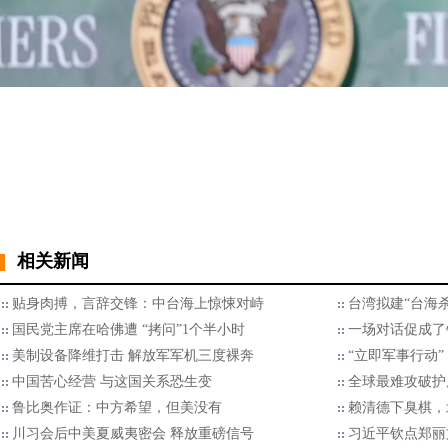
相关新闻
贴身肉搏，言辞交锋：中台海上惊悚对峙
台湾拟建“台海
国民党主席在哈佛遭 “拷问”1个半小时
一场对话促成了
美制设备降维打击 解放军军机三度裸奔
“立即军事行动
中国苦心经营 与这国关系恐生变
全球最难攻破护
鲁比奥作证：中方希望，但美没有
赖清德下臭棋，
川习会后中美夏威夷密会 释放重磅信号
习近平钦点郑丽