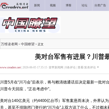
新闻
视频
博客
论坛
分类广告
万维读者网
中国瞭望
>
> 正文
美对台军售有进展？川普
www.creaders.net
| 2026-06-05 17:35:15 壹苹新闻网 |
0
条评论 |
查看/发表评论
川普5月在“川习会”后表示，将与赖清德通话后决定最新一批对
川普今天回应，“正在考虑中”。
美对台140亿美元（约4400亿台币）军售案悬而未决，外界认
关，甚至不排除闭门举行的“川习会”上双方说了什么，不过都未