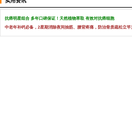
实用资讯
抗癌明星组合 多年口碑保证！天然植物萃取 有效对抗癌细胞
中老年补钙必备，2星期消除夜间抽筋、腰背疼痛，防治骨质疏松立竿