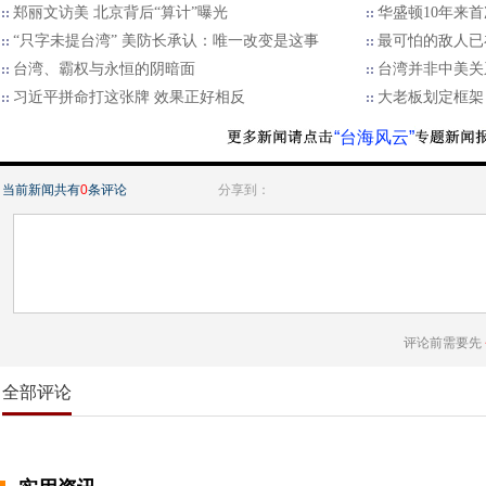
郑丽文访美 北京背后“算计”曝光
华盛顿10年来首
“只字未提台湾” 美防长承认：唯一改变是这事
最可怕的敌人已
台湾、霸权与永恒的阴暗面
台湾并非中美关
习近平拼命打这张牌 效果正好相反
大老板划定框架
“台海风云”
当前新闻共有
0
条评论
分享到：
评论前需要先
全部评论