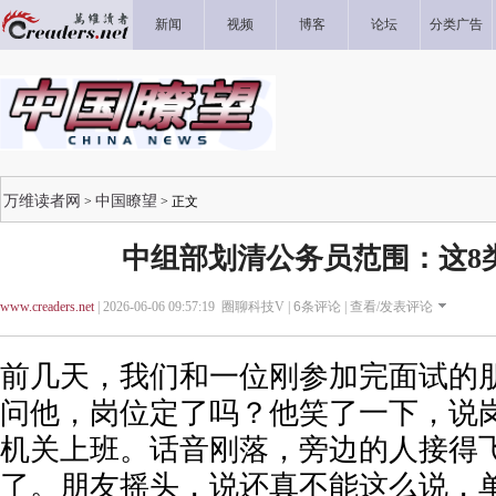
新闻
视频
博客
论坛
分类广告
万维读者网
中国瞭望
>
> 正文
中组部划清公务员范围：这8
www.creaders.net
| 2026-06-06 09:57:19 圈聊科技V |
6
条评论 |
查看/发表评论
前几天，我们和一位刚参加完面试的
问他，岗位定了吗？他笑了一下，说
机关上班。话音刚落，旁边的人接得
了。朋友摇头，说还真不能这么说，