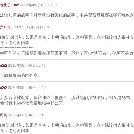
老头子1985
2026年06月07日 07:26
法轮功编的故事？对新疆也有类似的故事，中共警察每晚都在强奸维族女
洋知青1
2026年06月07日 00:43
纯瞎jib扯淡，如果是真实，主动报出来，这种冤案，在大陆没有人敢掩
件，绝对两回事
==============
横死的艺人于朦胧到现在还死因不明，还抓了不少“造谣者”，他可不是政
g2j2
2026年06月06日 22:41
台商是最弱势的外商。
g2j2
2026年06月06日 22:40
太多台商被勒索、资产和企业被侵吞，所以他们拉帮结伙，相互是兄弟，
他们也不得不依附当地领导和公安。
司机
2026年06月06日 22:11
纯瞎jib扯淡，如果是真实，主动报出来，这种冤案，在大陆没有人敢掩
件，绝对两回事