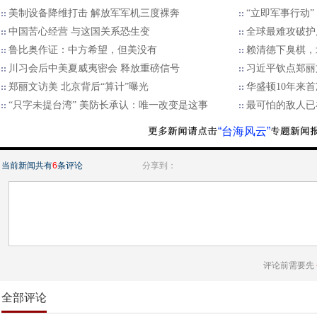
美制设备降维打击 解放军军机三度裸奔
“立即军事行动
中国苦心经营 与这国关系恐生变
全球最难攻破护
鲁比奥作证：中方希望，但美没有
赖清德下臭棋，
川习会后中美夏威夷密会 释放重磅信号
习近平钦点郑丽
郑丽文访美 北京背后“算计”曝光
华盛顿10年来首
“只字未提台湾” 美防长承认：唯一改变是这事
最可怕的敌人已
“台海风云”
当前新闻共有
6
条评论
分享到：
评论前需要先
全部评论