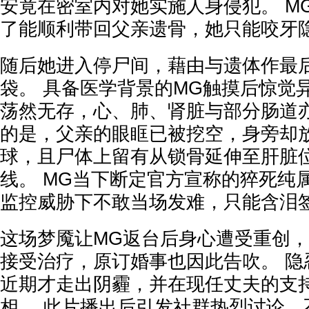
安竟在密室内对她实施人身侵犯。 M
了能顺利带回父亲遗骨，她只能咬牙
随后她进入停尸间，藉由与遗体作最
袋。 具备医学背景的MG触摸后惊觉
荡然无存，心、肺、肾脏与部分肠道亦
的是，父亲的眼眶已被挖空，身旁却
球，且尸体上留有从锁骨延伸至肝脏
线。 MG当下断定官方宣称的猝死纯
监控威胁下不敢当场发难，只能含泪
这场梦魇让MG返台后身心遭受重创
接受治疗，原订婚事也因此告吹。 隐
近期才走出阴霾，并在现任丈夫的支
相。 此片播出后引发社群热烈讨论，