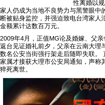
性离婚以规
家人仍成为当地不良势力与黑警眼中
断被贴身监控，并强迫致电台湾家人
金额累计达数百万元。
2009年4月，正值MG论及婚嫁、父
返台见证婚礼前夕，父亲在云南大理
数名公安当街强行架走后随即失联。 
家属才接获大理市公安局通知，声称
猝死离世。