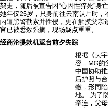
架走，随后被宣告因“心因性猝死”身亡
她年仅25岁，只身前往云南认尸时，
内遭黑警勒索并性侵，更在触摸父亲
官已被悉数强摘，现场疑点重重。
经商沦提款机返台前夕失踪
根据《大宇
容，MG的
中国协助推
后护照与台
缴，形同陷
地。 为了
牵连，父母