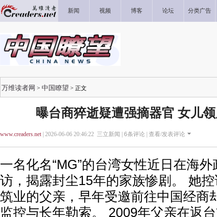
新闻
视频
博客
论坛
分类广告
万维读者网
中国瞭望
>
> 正文
曝台商猝逝疑遭强摘器官 女儿
www.creaders.net
| 2026-06-06 20:46:22 三立新闻 |
6
条评论 |
查看/发表评论
一名化名“MG”的台湾女性近日在海
访，揭露封尘15年的家族惨剧。 她
筑业的父亲，早年受邀前往中国经商
监控与长年勒索。 2009年父亲在返