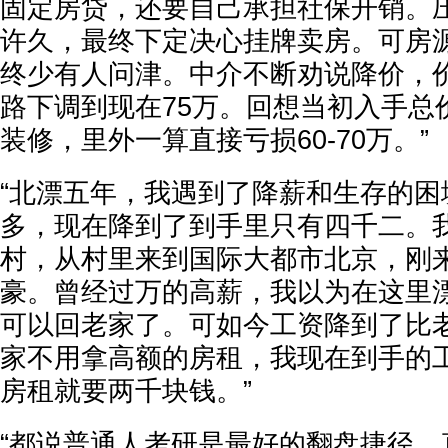
固定房贷，还要自己承担社保开销。
许久，最终下定决心挂牌卖房。可房
终少有人问津。中介不断劝说降价，价
路下调到现在75万。回想当初入手总价
装修，里外一算直接亏损60-70万。”
“北漂五年，我遇到了降薪和生存的困
多，现在降到了到手里只有四千二。
村，从村里来到国际大都市北京，刚
豪。曾经过万的高薪，我以为在这里
可以回老家了。可如今工资降到了比
家不用拿高额的房租，我现在到手的
房租就要两千块钱。”
“都说普通人考研是最好的翻盘捷径，