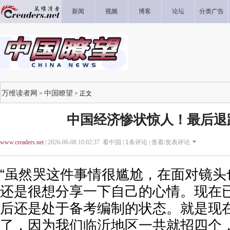
新闻
视频
博客
论坛
分类广告
万维读者网
中国瞭望
>
> 正文
中国经济惨状惊人！最后退
www.creaders.net
| 2026-06-08 10:02:37 看中国 |
1
条评论 |
查看/发表评论
“虽然哭这件事情很尴尬，在面对镜头
还是很想分享一下自己的心情。现在
后还是处于备考编制的状态。就是现
了，因为我们临沂地区一共就招四个