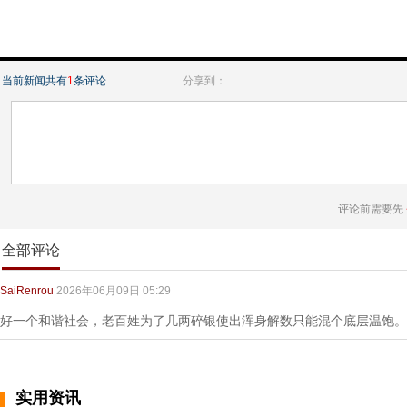
当前新闻共有
1
条评论
分享到：
评论前需要先
全部评论
SaiRenrou
2026年06月09日 05:29
好一个和谐社会，老百姓为了几两碎银使出浑身解数只能混个底层温饱。
实用资讯