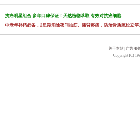
抗癌明星组合 多年口碑保证！天然植物萃取 有效对抗癌细胞
中老年补钙必备，2星期消除夜间抽筋、腰背疼痛，防治骨质疏松立竿
关于本站
|
广告服
Copyright (C) 199