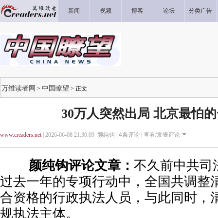
新闻
视频
博客
论坛
分类广告
万维读者网
中国瞭望
>
> 正文
30万人突然出局 北京最怕
www.creaders.net
| 2026-06-08 21:30:09 颜纯钩 |
4
条评论 |
查看/发表评论
颜纯钩评论文章：
不久前中共司
过去一年的专项行动中，全国共调整清
合资格的行政执法人员，与此同时，清
规执法主体。