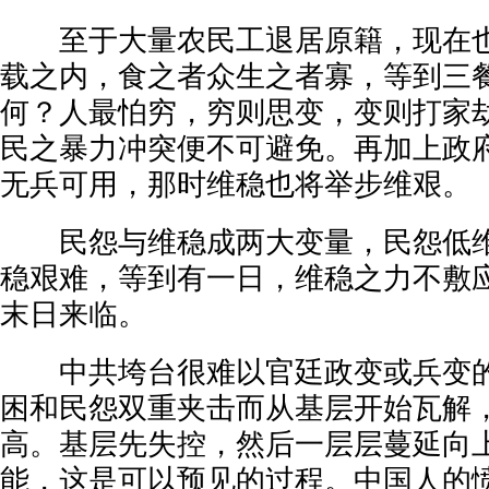
至于大量农民工退居原籍，现在也
载之内，食之者众生之者寡，等到三
何？人最怕穷，穷则思变，变则打家
民之暴力冲突便不可避免。再加上政
无兵可用，那时维稳也将举步维艰。
民怨与维稳成两大变量，民怨低维
稳艰难，等到有一日，维稳之力不敷
末日来临。
中共垮台很难以官廷政变或兵变的
困和民怨双重夹击而从基层开始瓦解
高。基层先失控，然后一层层蔓延向
能，这是可以预见的过程。中国人的