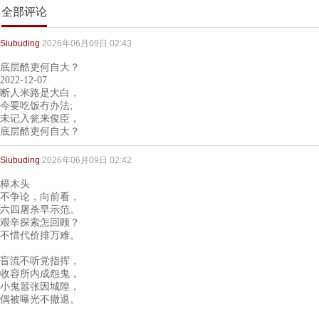
全部评论
Siubuding
2026年06月09日 02:43
底层酷吏何自大？
2022-12-07
断人米路是大白，
今要吃饭冇办法;
未记入瓮来俊臣，
底层酷吏何自大？
Siubuding
2026年06月09日 02:42
樟木头
不争论，向前看，
六四屠杀早示范。
艰辛探索怎回顾？
不惜代价排万难。
盲流不听党指挥，
收容所内成怨鬼，
小鬼嚣张因城隍，
偶被曝光不撤退。