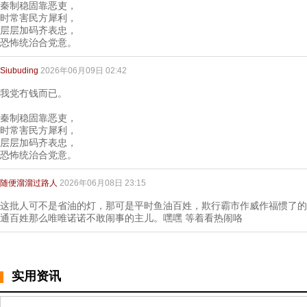
秦制稳固靠恶吏，
时常害民方犀利，
层层加码齐表忠，
恐怖统治合党意。
Siubuding
2026年06月09日 02:42
我党冇钱而已。
秦制稳固靠恶吏，
时常害民方犀利，
层层加码齐表忠，
恐怖统治合党意。
随便溜溜过路人
2026年06月08日 23:15
这批人可不是省油的灯，那可是平时鱼油百姓，欺行霸市作威作福惯了的
通百姓那么唯唯诺诺不敢闹事的主儿。嘿嘿 等着看热闹咯
实用资讯