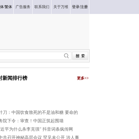
体
/
繁体
广告服务
联系我们
关于万维
登录
/
注册
小时新闻排行榜
更多>>
叶刀：中国饮食致死的不是油和糖 要命的
务院下令：审查！中国正筑起围墙
习近平为什么杀李克强” 抖音词条疯传网
中共召开神秘高层会议 罕见未公开 涉人事