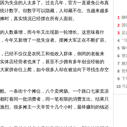
为失业的人太多了。过去几年，官方一直避免公布真
统计数字。但数字可以隐藏，人却藏不住。当越来越多
1
柳
摊时，真实情况已经摆在所有人面前。
2
国
人数暴增，而今年又出现新一轮增长。这意味着什
3
足
，今年又新增了一批失业者。摆摊大军正在不断扩容。
4
“
5
曝
已经不仅仅是农民工和低收入群体，倒闭的老板来
6
突
实体店经营者也来了，甚至不少拥有多年创业经验的
7
她
大家拼命往上爬，如今很多人却在被迫向下寻找生存空
8
世
9
下
10
习
。一条街十个摊位，八个卖烤肠。一个路口七家卖凉
都盯着同一批消费者，同一笔有限的消费支出。结果只
激烈。很多摊主一天辛苦十几个小时，最终赚到的钱还