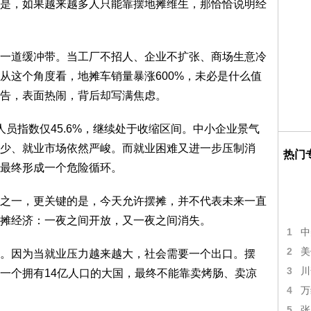
，如果越来越多人只能靠摆地摊维生，那恰恰说明经
道缓冲带。当工厂不招人、企业不扩张、商场生意冷
从这个角度看，地摊车销量暴涨600%，未必是什么值
告，表面热闹，背后却写满焦虑。
指数仅45.6%，继续处于收缩区间。中小企业景气
少、就业市场依然严峻。而就业困难又进一步压制消
热门
，最终形成一个危险循环。
一，更关键的是，今天允许摆摊，并不代表未来一直
摊经济：一夜之间开放，又一夜之间消失。
1
中
2
美
因为当就业压力越来越大，社会需要一个出口。摆
3
川
一个拥有14亿人口的大国，最终不能靠卖烤肠、卖凉
4
万
5
张