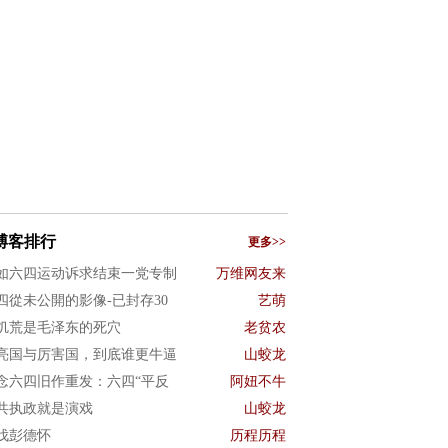
博客排行
更多>>
如六四运动诉求结束一党专制
万维网友来
四從未公開的影像-已封存30
艺萌
饥荒是毛泽东的死穴
老贫农
亮国与厉害国，到底谁更牛逼
山蛟龙
念六四旧作重发：六四“平反
阿妞不牛
共执政就是演戏
山蛟龙
伐彭德怀
历程历程