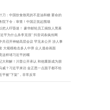
叶刀：中国饮食致死的不是油和糖 要命的
务院下令：审查！中国正筑起围墙
以把人吓昏迷！ 豪华邮轮员工揭惊人黑幕
习近平为什么杀李克强” 抖音词条疯传网
中共召开神秘高层会议 罕见未公开 涉人事
发 大规模枪击多人中弹 众人逃命画面
竟这样堵习近平的嘴
纪大和解！川普公开承认 和他重新成为朋
马威？习近平来访 金正恩一点面子都不给
近平被“下架”，非常反常