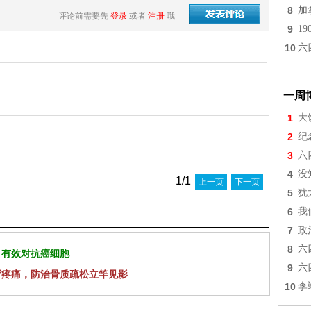
8
加
评论前需要先
登录
或者
注册
哦
9
1
10
六
一周
1
大
2
纪
3
六
4
没
1/1
上一页
下一页
5
犹
6
我
7
政
8
六
 有效对抗癌细胞
9
六
背疼痛，防治骨质疏松立竿见影
10
李