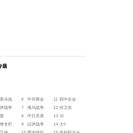
专题
6
11
美冷战
中共两会
四中全会
7
12
伊战争
俄乌战争
何卫东
8
13
普
中日关系
AI
9
14
维专栏
以伊战争
大S
10
15
又侠
委内瑞拉
洛杉矶大火