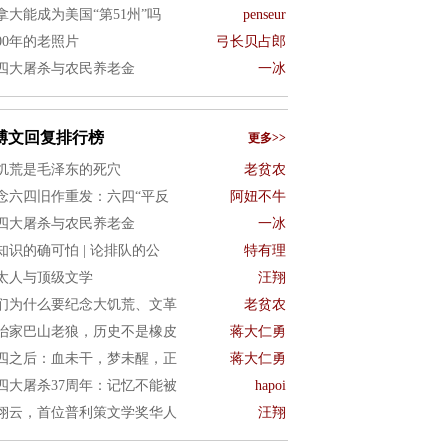
拿大能成为美国“第51州”吗
penseur
900年的老照片
弓长贝占郎
四大屠杀与农民养老金
一冰
博文回复排行榜
更多>>
饥荒是毛泽东的死穴
老贫农
念六四旧作重发：六四“平反
阿妞不牛
四大屠杀与农民养老金
一冰
知识的确可怕 | 论排队的公
特有理
太人与顶级文学
汪翔
们为什么要纪念大饥荒、文革
老贫农
治家巴山老狼，历史不是橡皮
蒋大仁勇
四之后：血未干，梦未醒，正
蒋大仁勇
四大屠杀37周年：记忆不能被
hapoi
翊云，首位普利策文学奖华人
汪翔