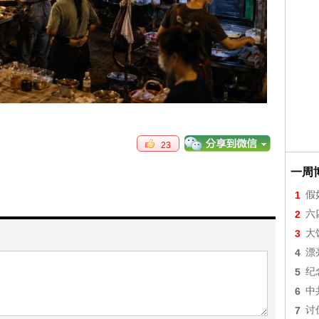
23
一周
1
假
2
六
3
大
4
漂
5
纪
6
中
7
讨