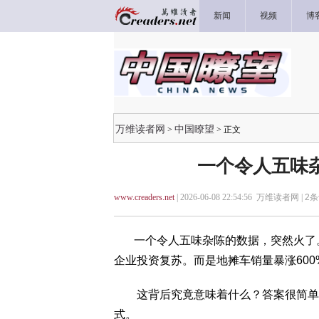
新闻
视频
博
万维读者网
中国瞭望
>
> 正文
一个令人五味
www.creaders.net
| 2026-06-08 22:54:56 万维读者网 |
2
条
一个令人五味杂陈的数据，突然火了
企业投资复苏。而是地摊车销量暴涨600
这背后究竟意味着什么？答案很简单：
式。