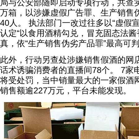
局与公安部随即启动专项行动，共查实涉
万箱，以涉嫌虚假广告罪、生产销售
40人。 执法部门一改过往多以“虚假
认定“以食用酒精勾兑，冒充固态法酱
真，依“生产销售伪劣产品罪”最高可
此外，行动另查处涉嫌销售假酒的网店
话术诱骗消费者的直播间78个。 7
将受处罚，当中销量最大的一家假酒
销售额逾227万元，平台未能发现。