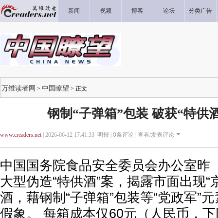
新闻
视频
博客
论坛
分类广告
万维读者网
中国瞭望
>
> 正文
钢制“子弹箱”包装 破获“特供酒
www.creaders.net
| 2026-06-12 17:41:33 明报 |
0
条评论 |
查看/发表评论
中国国务院食品安全委员会办公室昨（
大型伪造“特供酒”案，揭露市面出现“京
酒，藉钢制“子弹箱”包装等“党政军”
假象。 每箱成本仅60元（人民币，