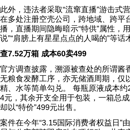
此外，违法者采取“流窜直播”游击式
在多处注册空壳公司，跨地域、跨平
播，直播期间隐晦暗示“特供”属性，用
说”“肩膀上有星星点点的人喝的”等
查7.52万箱 成本60卖499
官方调查披露，溯源被查处的所谓酱香
无粮食发酵工序，亦无储酒周期，仅
精、水等简单勾兑。 每瓶原液成本约
4元，其余开支全用于包装，一箱总成
却以“特价”499元出售。
案件在今年“3.15国际消费者权益日