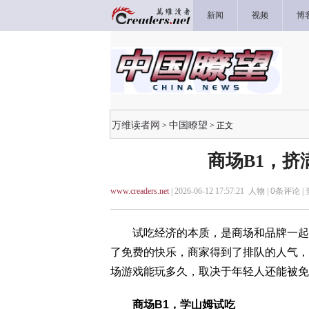
新闻
视频
博
万维读者网
中国瞭望
>
> 正文
商场B1，挤
www.creaders.net
| 2026-06-12 17:57:21 人物 |
0
条评论 |
试吃经济的本质，是商场和品牌一起给
了免费的快乐，商家得到了排队的人气，
场游戏能玩多久，取决于年轻人还能被免
商场B1，学山姆试吃