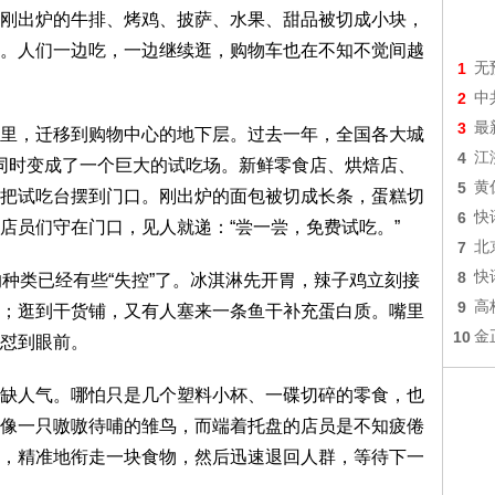
刚出炉的牛排、烤鸡、披萨、水果、甜品被切成小块，
。人们一边吃，一边继续逛，购物车也在不知不觉间越
1
无
2
中
3
最
，迁移到购物中心的地下层。过去一年，全国各大城
4
江
乎同时变成了一个巨大的试吃场。新鲜零食店、烘焙店、
5
黄
把试吃台摆到门口。刚出炉的面包被切成长条，蛋糕切
6
快
店员们守在门口，见人就递：“尝一尝，免费试吃。”
7
北
8
快
类已经有些“失控”了。冰淇淋先开胃，辣子鸡立刻接
9
高
；逛到干货铺，又有人塞来一条鱼干补充蛋白质。嘴里
10
金
怼到眼前。
人气。哪怕只是几个塑料小杯、一碟切碎的零食，也
像一只嗷嗷待哺的雏鸟，而端着托盘的店员是不知疲倦
，精准地衔走一块食物，然后迅速退回人群，等待下一