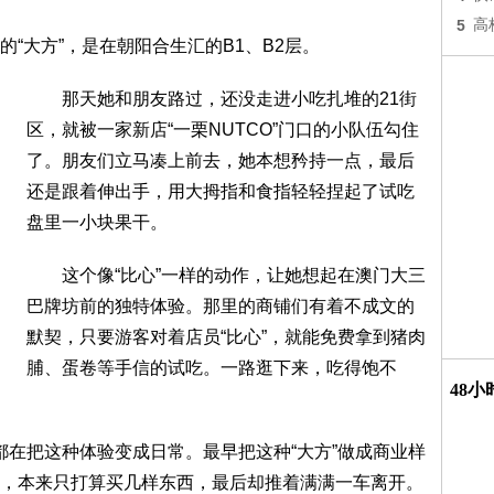
5
高
大方”，是在朝阳合生汇的B1、B2层。
那天她和朋友路过，还没走进小吃扎堆的21街
区，就被一家新店“一栗NUTCO”门口的小队伍勾住
了。朋友们立马凑上前去，她本想矜持一点，最后
还是跟着伸出手，用大拇指和食指轻轻捏起了试吃
盘里一小块果干。
这个像“比心”一样的动作，让她想起在澳门大三
巴牌坊前的独特体验。那里的商铺们有着不成文的
默契，只要游客对着店员“比心”，就能免费拿到猪肉
脯、蛋卷等手信的试吃。一路逛下来，吃得饱不
48
在把这种体验变成日常。最早把这种“大方”做成商业样
，本来只打算买几样东西，最后却推着满满一车离开。