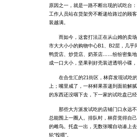
原因之一，就是一路不断出现的试吃台：
工作人员站在货架旁不断递给路过的顾客
装越满。
而如今，这套打法正在从山姆的卖场里
市大大小小的购物中心B1、B2层，几
鸭货店、炒货店、奶茶店……纷纷密集地
成一口大小，坚果剥好壳装进透明小碟，
在合生汇的21街区，林弈发现试吃的种
上；嘴里咸了，一杯鲜果茶递到面前解腻
的东西还没咽下去，下一家的试吃盘已经
那些大方派发试吃的店铺门口永远不缺
总能围上一圈人。排队时，林弈觉得自己
的雌鸟。托盘一出，无数张嘴自动凑上去
轮“投喂”。