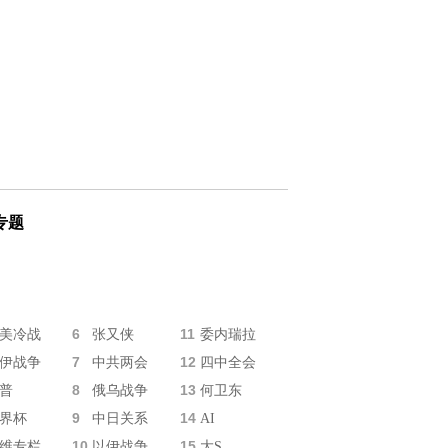
专题
6
11
美冷战
张又侠
委内瑞拉
7
12
伊战争
中共两会
四中全会
8
13
普
俄乌战争
何卫东
9
14
界杯
中日关系
AI
10
15
维专栏
以伊战争
大S