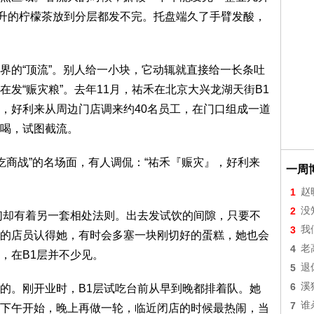
毫升的柠檬茶放到分层都发不完。托盘端久了手臂发酸，
的“顶流”。别人给一小块，它动辄就直接给一长条吐
发“赈灾粮”。去年11月，祐禾在北京大兴龙湖天街B1
，好利来从周边门店调来约40名员工，在门口组成一道
喝，试图截流。
商战”的名场面，有人调侃：“祐禾『赈灾』，好利来
一周
1
赵
2
没
却有着另一套相处法则。出去发试饮的间隙，只要不
3
我
的店员认得她，有时会多塞一块刚切好的蛋糕，她也会
4
老
，在B1层并不少见。
5
退
6
溪
。刚开业时，B1层试吃台前从早到晚都排着队。她
7
谁
下午开始，晚上再做一轮，临近闭店的时候最热闹，当