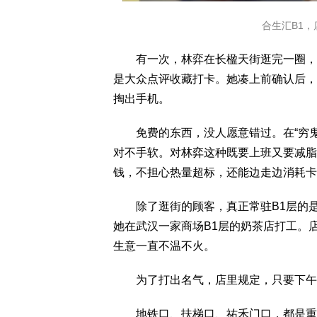
合生汇B1，店
有一次，林弈在长楹天街逛完一圈，晚
是大众点评收藏打卡。她凑上前确认后，
掏出手机。
免费的东西，没人愿意错过。在“穷鬼”
对不手软。对林弈这种既要上班又要减脂
钱，不担心热量超标，还能边走边消耗卡
除了逛街的顾客，真正常驻B1层的是
她在武汉一家商场B1层的奶茶店打工。店
生意一直不温不火。
为了打出名气，店里规定，只要下午稍
地铁口、扶梯口、祐禾门口，都是重点