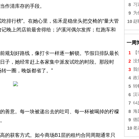
8
习
当作清库存的手段。
9
为
排行榜”。在她心里，佑禾是稳坐头把交椅的“量大管
10
赵
次之；詹记晚上闭店前最舍得给；泸溪河偶尔发挥；红跑车和
一周
1
【
规划好路线，像打卡一样逐一解锁。节假日排队最长
2
没
日子，她经常赶上各家集中派发试吃的时段。那段时
3
我
场转一圈，晚饭都省了。”
4
政
5
转
6
汉
7
6
善意。每一块被递出去的吐司、每一杯被喝掉的柠檬
8
海
9
德
。
10
老
的获客方式。如今商场B1层的租约合同周期通常只