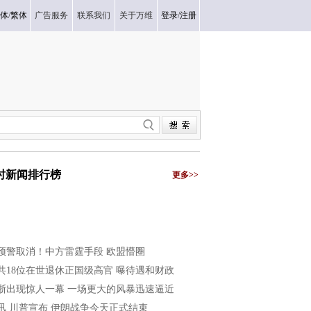
体
/
繁体
广告服务
联系我们
关于万维
登录
/
注册
小时新闻排行榜
更多>>
预警取消！中方雷霆手段 欧盟懵圈
共18位在世退休正国级高官 曝待遇和财政
浙出现惊人一幕 一场更大的风暴迅速逼近
讯 川普宣布 伊朗战争今天正式结束