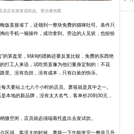
员正在派发试吃品。受访者供图
饭直接省了，还领到一整块免费的猫咪吐司。条件只
掏出手机一顿操作，成功拿到。旁边的人见状，也纷纷
的算盘里，9块9的团购还要反复比较，免费的东西绝
的打工人来说，试吃简直像为他们量身定制的：不花
路里。没有负担，没有成本，只有白捡的快乐。
每天要站上七八个小时的店员。萧筱就是其中之一。
是本地的新品牌，没有太大名气，客单价20到30元，
微空闲，店员就必须端着托盘出去发试饮。
区域。客流大的时候，萧筱一下午能发完一整壶几升