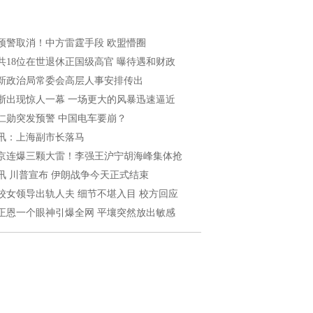
预警取消！中方雷霆手段 欧盟懵圈
共18位在世退休正国级高官 曝待遇和财政
新政治局常委会高层人事安排传出
浙出现惊人一幕 一场更大的风暴迅速逼近
仁勋突发预警 中国电车要崩？
讯：上海副市长落马
京连爆三颗大雷！李强王沪宁胡海峰集体抢
讯 川普宣布 伊朗战争今天正式结束
校女领导出轨人夫 细节不堪入目 校方回应
正恩一个眼神引爆全网 平壤突然放出敏感