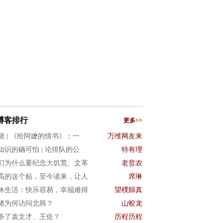
博客排行
更多>>
晓 | 《给阿嬷的情书》：一
万维网友来
知识的确可怕 | 论排队的公
特有理
们为什么要纪念大饥荒、文革
老贫农
高的这个贴，至今读来，让人
席琳
休生活：快乐容易，幸福难得
望樸歸真
猪为何访问北韩？
山蛟龙
杀了袁文才、王佐？
历程历程