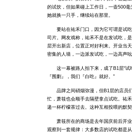
的试饮，但如果碰上工作日，一壶500
她就换一只手，继续站在那里。
要站在祐禾门口，因为它可谓是试吃界
司片。网友戏称，祐禾不是在发试吃，是在
层开出新店，位置正对好利来。开业当天
密集的人墙，一边派发试吃，一边高声吆
这一幕被路人拍下来，成了B1层“试吃
『围剿』，我们『白吃』就好。”
品牌之间硝烟弥漫，但B1层的店员们
忙，萧筱也会顺手去隔壁拿点试吃。祐禾
递一杯柠檬茶过去。这种互相投喂的默契
萧筱所在的商场是去年国庆前后开业的
观察到一套规律：大多数店的试吃都是从