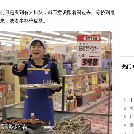
只是看到有人排队，就下意识跟着围过去。等挤到最
果，或者半杯柠檬茶。
热门
1
中
2
美
3
川
4
世
5
万