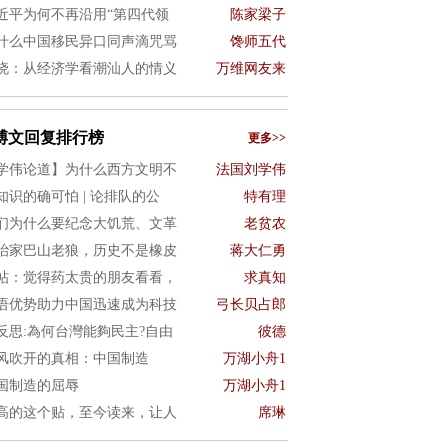
近平为何不再沿用“第四代领
陈家梁子
什么中国移民异口同声滴咒骂
馋师五代
晓：从经济学看潮汕人的情义
万维网友来
博文回复排行榜
更多>>
学伟论道】为什么西方文明不
法国刘学伟
知识的确可怕 | 论排队的公
特有理
们为什么要纪念大饥荒、文革
老贫农
治家巴山老狼，历史不是橡皮
蒋大仁勇
帖：觉得药太贵的朋友看看，
求真知
语优势助力中国迅速成为科技
弓长贝占郎
4反思:為何台灣能夠民主?自由
彼德
风吹开的真相：中国制造
万湖小舟1
国制造的屈辱
万湖小舟1
高的这个贴，至今读来，让人
席琳