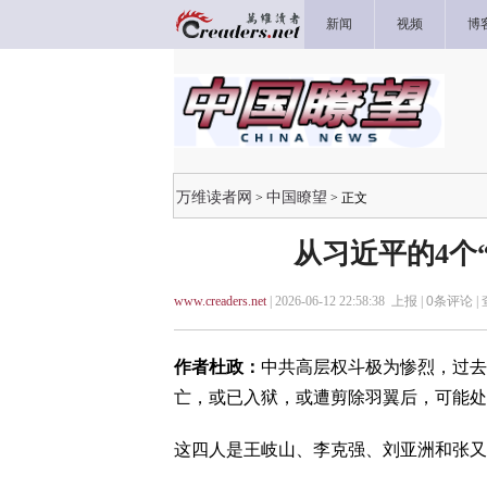
新闻
视频
博
万维读者网
中国瞭望
>
> 正文
从习近平的4个
www.creaders.net
| 2026-06-12 22:58:38 上报 |
0
条评论 |
作者杜政：
中共高层权斗极为惨烈，过去
亡，或已入狱，或遭剪除羽翼后，可能处
这四人是王岐山、李克强、刘亚洲和张又