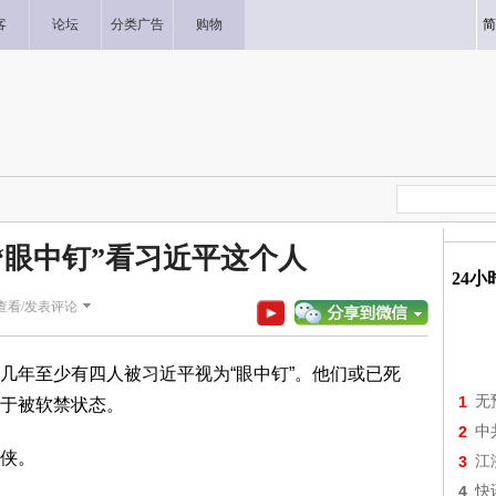
客
论坛
分类广告
购物
简
“眼中钉”看习近平这个人
24
查看/发表评论
几年至少有四人被习近平视为“眼中钉”。他们或已死
1
无
于被软禁状态。
2
中
侠。
3
江
4
快