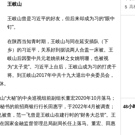
王岐山
5
高
王岐山曾是习近平的好友，但后来却成为习的“眼中
钉”。
在陕西当知青时期，王岐山与同在延安插队（下
乡）的习近平，关系好到据说两人合盖一床被。王
岐山后因娶中共元老姚依林之女姚明珊，也被视
为“太子党”。习近平上台后，王岐山成为习的打虎干
将。到王岐山2017年中共十九大退出中央委员会，
退休。
“大秘”的中央巡视组前副组长董宏2020年10月落马；
秘书的前招商银行行长田惠宇，于2022年4月被调查；
48
一飞被查，范一飞曾是王岐山在建行时的“财务大总管”。王
4日在国家金融监督管理总局副局长任上落马。董宏、田惠