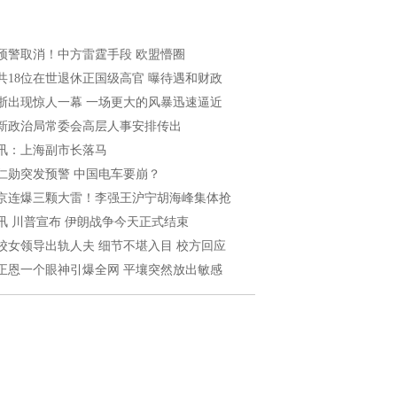
预警取消！中方雷霆手段 欧盟懵圈
共18位在世退休正国级高官 曝待遇和财政
浙出现惊人一幕 一场更大的风暴迅速逼近
新政治局常委会高层人事安排传出
讯：上海副市长落马
仁勋突发预警 中国电车要崩？
京连爆三颗大雷！李强王沪宁胡海峰集体抢
讯 川普宣布 伊朗战争今天正式结束
校女领导出轨人夫 细节不堪入目 校方回应
正恩一个眼神引爆全网 平壤突然放出敏感