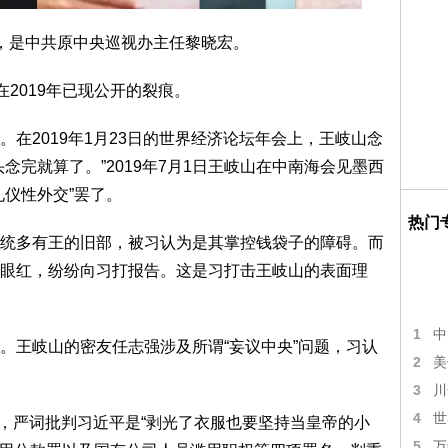
，是中共原中央巡视办主任黎晓宏。
在2019年已现公开的裂痕。
在2019年1月23日的世界经济论坛年会上，王岐山念
念完就算了。”2019年7月1日王岐山在中南海会见墨西
礼仪性外交”罢了。
热门
统多有王的旧部，被习认为是其掌控钱袋子的障碍。而
眼红，纷纷向习打报告。这是习打击王岐山的表面理
1
中
。王岐山的密友任志强涉及所谓“妄议中央”问题，习认
2
美
3
川
4
世
题，严词批判习近平是“剥光了衣服也要坚持当皇帝的小
5
万