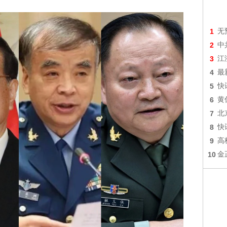
1
无
2
中
3
江
4
最
5
快
6
黄
7
北
8
快
9
高
10
金