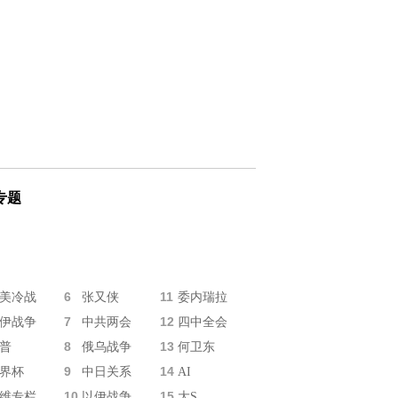
专题
6
11
美冷战
张又侠
委内瑞拉
7
12
伊战争
中共两会
四中全会
8
13
普
俄乌战争
何卫东
9
14
界杯
中日关系
AI
10
15
维专栏
以伊战争
大S