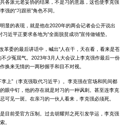
共各派元老妥协的结果，不是习的意愿，这也使李克强
李强的“习跟班”角色不同。
明显的表现，就是他在2020年的两会记者会公开说出
时习近平正要求各地为“全面脱贫成功”宣传做铺垫。
展改革委的最后讲话中，喊出“人在干，天在看，看来是苍
不少冤屈气。2023年3月人大会议上李克强作最后一份
作换来无情的一两秒握手和目不对视。
下李上”（李克强取代习近平）。李克强在官场和民间都
的眼中钉，他的存在就是对习的一种讽刺。甚至连李克
忌可见一斑。在亲习的一伙人看来，李克强必须死。
是目前受官方压制。过去胡耀邦之死引发学运，李克强
索。