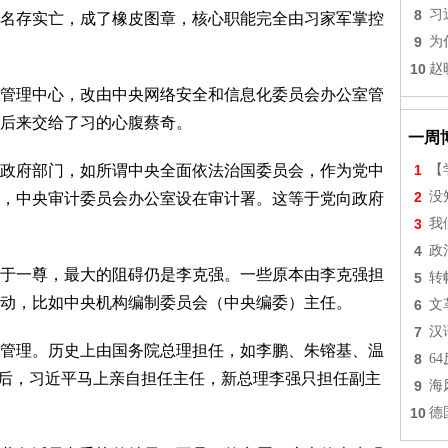
8
习
名存实亡，成了橡皮图章，核心职能完全由习家军掌控
9
为
10
赵
管理中心，改由中央网络安全和信息化委员会办公室管
后来交给了习的心腹蔡奇。
一周
政府部门，如所谓中央全面依法治国委员会，作为党中
1
【
2
没
，中央审计委员会办公室设在审计署。这等于党向政府
3
我
4
政
于一尊，最大的阻碍仍是李克强。一些原本由李克强担
5
转
动，比如中央机构编制委员会（中央编委）主任。
6
文
7
汉
管理。历史上由国务院总理担任，如李鹏、朱镕基、温
8
6
退休后，习近平马上亲自担任主任，新总理李强只担任副主
9
海
10
德