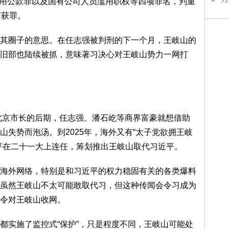
挪用公款罪以及国有公司人员滥用职权等四项罪名，判重
言获罪。
其圈子的意思。在任志强被判刑的下一个月，王岐山的
旧部也陆续被抓，意味著习决心对王岐山势力一网打
任北京市长的后期，任志强、潘石屹等商界富豪就想借助
失势而泡汤。到2025年，海外又有“太子党欲拥王岐
平在二十一大上连任，筹划推出王岐山取代习近平。
海外网络，特别是和习近平的权力稳固有关的各类爆料
虽然王岐山不太可能敢取代习，但这种传闻会令习成为
令对王岐山收网。
都实施了监控式“保护”，只是程度不同，王岐山可能处