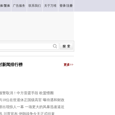
体
/
繁体
广告服务
联系我们
关于万维
登录
/
注册
小时新闻排行榜
更多>>
预警取消！中方雷霆手段 欧盟懵圈
共18位在世退休正国级高官 曝待遇和财政
浙出现惊人一幕 一场更大的风暴迅速逼近
讯 川普宣布 伊朗战争今天正式结束