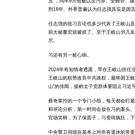
丑”，同年9月他被以贪污罪、受贿罪、
刑18年。外界普遍认为任志强其实是因
任志强的批习言论也多少代表了王岐山及
前大秘董宏就被抓了。至于王岐山另几名
尽。
习还有另一桩心病。
2024年有知情者透露，早在王岐山担
王岐山的权势改良中共政权，最终因王岐山
山”的传闻，据称太子党群体要阻止习近
蔡奇掌控的一个专门小组，每天都会盯紧
和评论分析，第一时间会放在习的案头。
官场笑柄，为了保面子，习变得疯狂，下
中央警卫局现在基本上对所有退休的常委