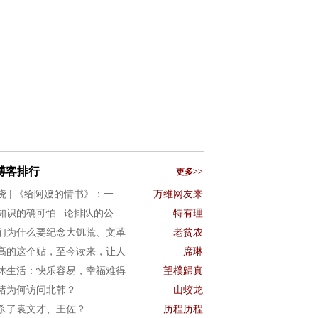
博客排行
更多>>
晓 | 《给阿嬷的情书》：一
万维网友来
知识的确可怕 | 论排队的公
特有理
们为什么要纪念大饥荒、文革
老贫农
高的这个贴，至今读来，让人
席琳
休生活：快乐容易，幸福难得
望樸歸真
猪为何访问北韩？
山蛟龙
杀了袁文才、王佐？
历程历程