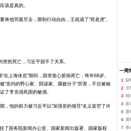
应该是真的。
要将他羽翼尽去，限制行动自由，王就成了“死老虎”。
。
他的突然死亡，习近平脱不了关系。
一周
克强“在上海休息”期间，因突发心脏病死亡，终年68岁。
1
赵
被“党内的野心家、阴谋家、腐败分子”所害，不仅被秘
2
没
证了李克强死因的敏感。
3
我
4
老
期，他的权力被习近平以“加强党的领导”名义架空了许
5
退
6
溪
7
谁
部加挂了国务院新闻办公室、国家新闻出版署、国家版权