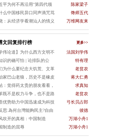
近平为何不再沿用“第四代领
陈家梁子
什么中国移民异口同声滴咒骂
馋师五代
晓：从经济学看潮汕人的情义
万维网友来
博文回复排行榜
更多>>
学伟论道】为什么西方文明不
法国刘学伟
知识的确可怕 | 论排队的公
特有理
们为什么要纪念大饥荒、文革
老贫农
治家巴山老狼，历史不是橡皮
蒋大仁勇
帖：觉得药太贵的朋友看看，
求真知
革既不是权力斗争，也不是路
老贫农
语优势助力中国迅速成为科技
弓长贝占郎
4反思:為何台灣能夠民主?自由
彼德
风吹开的真相：中国制造
万湖小舟1
国制造的屈辱
万湖小舟1