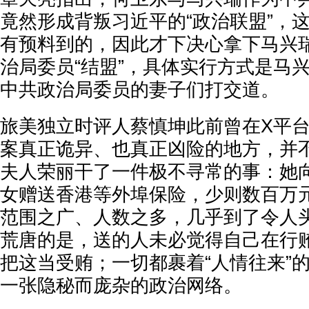
竟然形成背叛习近平的“政治联盟”，
有预料到的，因此才下决心拿下马兴
治局委员“结盟”，具体实行方式是马
中共政治局委员的妻子们打交道。
旅美独立时评人蔡慎坤此前曾在X平
案真正诡异、也真正凶险的地方，并
夫人荣丽干了一件极不寻常的事：她
女赠送香港等外埠保险，少则数百万
范围之广、人数之多，几乎到了令人
荒唐的是，送的人未必觉得自己在行
把这当受贿；一切都裹着“人情往来”
一张隐秘而庞杂的政治网络。