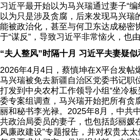
习近平最开始以为马兴瑞通过妻子“编织
以为只是涉及贪腐，后来发现马兴瑞的
能被政治化，甚至与何卫东达成秘密
于“谋反”，导致习近平非常恼火，也
“夫人整风”时隔十月 习近平夫妻疑似
2026年4月4日，蔡慎坤在X平台发帖
马兴瑞被免去新疆自治区党委书记职
打发到中央农村工作领导小组“坐冷板
委专案组调查，马兴瑞开始把所有贪
丽和秘书李光禄。2025年8月，中共
共政治局委员的妻子，也包括彭丽媛在
风廉政建设”专题报告，并对权贵太太