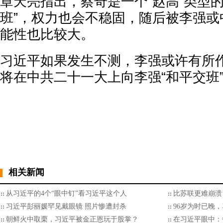
章天亮指出，蔡奇是一个“赵高”类型的
班”，权力也会不稳固，随后被李强或
能性也比较大。
习近平如果发生不测，李强或许有所
将在中共二十一大上向李强“和平交班
相关新闻
从习近平的4个“眼中钉”看习近平这个人
比苏联更难崩溃
习近平彭丽媛罕见戴眼镜 照片惨遭封杀
96岁为时已晚
朝鲜火中取栗，习近平被金正恩玩于股掌？
在习近平眼中：