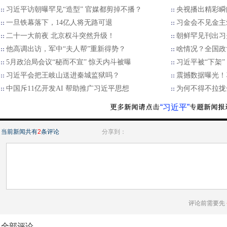
习近平访朝曝罕见“造型” 官媒都剪掉不播？
央视播出精彩瞬
一旦铁幕落下，14亿人将无路可退
习金会不见金主
二十一大前夜 北京权斗突然升级！
朝鲜罕见刊出习
他高调出访，军中“夫人帮”重新得势？
啥情况？全国政
5月政治局会议“秘而不宣” 惊天内斗被曝
习近平被“下架
习近平会把王岐山送进秦城监狱吗？
震撼数据曝光！
中国斥11亿开发AI 帮助推广习近平思想
为何不得不拉拢
“习近平”
当前新闻共有
2
条评论
分享到：
评论前需要先
全部评论