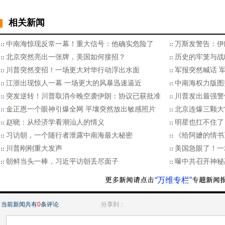
相关新闻
中南海惊现反常一幕！重大信号：他确实危险了
万斯发警告：伊
北京突然亮出一张牌，美国如何接招？
历史的牢笼与战
川普突然变招！一场更大对华行动浮出水面
军报突然喊话 
江浙出现惊人一幕 一场更大的风暴迅速逼近
中南海权力版图
突发逆转！川普取消今晚空袭伊朗：协议已获批准
川普发出最强警
金正恩一个眼神引爆全网 平壤突然放出敏感照片
北京连爆三颗大
赵晓：从经济学看潮汕人的情义
明星也扛不住了
习访朝，一个随行者泄露中南海最大秘密
《给阿嬷的情书
川普刚刚重大发声
美国急眼了！一
朝鲜当头一棒，习近平访朝丢尽面子
曝中共召开神秘
“万维专栏”
当前新闻共有
0
条评论
分享到：