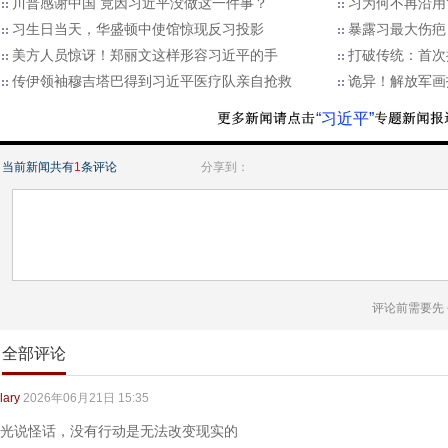
川普感谢中国 竟因习近平没做这一件事？
习为何不再沿用
习生日当天，华盛顿中使馆惊现反习投影
暴露习最大伤疤
美方人员惊讶！郑丽文这样形容习近平的手
打破传统：首次
传伊领袖穆吉塔巴得到习近平医疗队亲自抢救
诡异！解放军画
“习近平”
当前新闻共有
1
条评论
分享到：
评论前需要先
全部评论
lary
2026年06月21日 15:35
光说怪话，没有行动是无法改变现实的