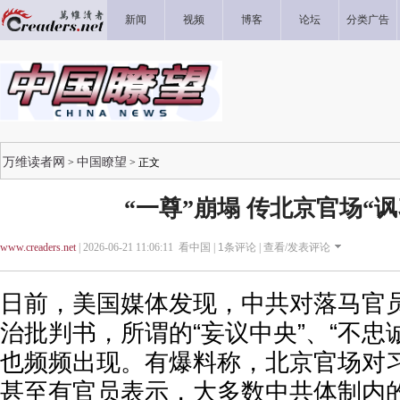
新闻
视频
博客
论坛
分类广告
万维读者网
中国瞭望
>
> 正文
“一尊”崩塌 传北京官场“讽
www.creaders.net
| 2026-06-21 11:06:11 看中国 |
1
条评论 |
查看/发表评论
日前，美国媒体发现，中共对落马官
治批判书，所谓的“妄议中央”、“不忠
也频频出现。有爆料称，北京官场对
甚至有官员表示，大多数中共体制内