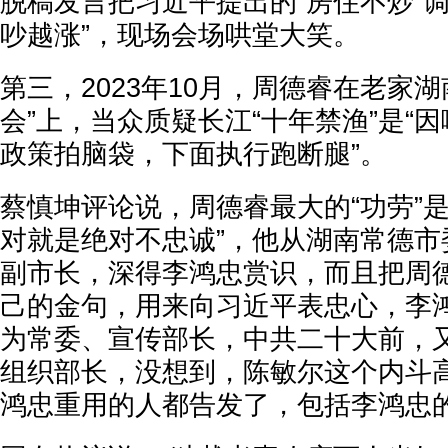
脱稿发言把习近平提出的“房住不炒”
吵越涨”，现场会场哄堂大笑。
第三，2023年10月，周德睿在老家
会”上，当众质疑长江“十年禁渔”是“因
政策拍脑袋，下面执行跑断腿”。
蔡慎坤评论说，周德睿最大的“功劳”
对就是绝对不忠诚”，他从湖南常德市
副市长，深得李鸿忠赏识，而且把周
己的金句，用来向习近平表忠心，李
为常委、宣传部长，中共二十大前，
组织部长，没想到，陈敏尔这个内斗
鸿忠重用的人都告发了，包括李鸿忠