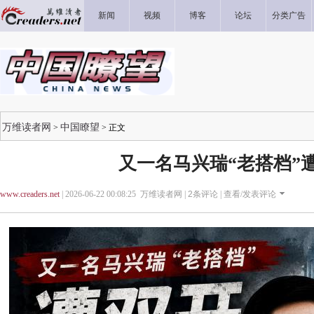
新闻
视频
博客
论坛
分类广告
万维读者网
中国瞭望
>
> 正文
又一名马兴瑞“老搭档”
www.creaders.net
| 2026-06-22 00:08:25 万维读者网 |
2
条评论 |
查看/发表评论