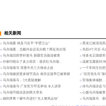
相关新闻
马兴瑞案 殃及习近平“半壁江山”
黑龙江掀清洗风
马兴瑞案，北戴河会议见分晓？两征兆出现
失踪4个月后 
马兴瑞旧部李轩落马 新疆官员接连被查
传多名正国级常
许家印咬出了多少高官：曾庆红马兴瑞…
温家宝露面对冲
马兴瑞落马 突显中共三大致命之处
一个车间主任把
马兴瑞被抓更多细节流出 相关证据早已被掌握
“后宫党头马”
马兴瑞落马，3大悬疑难解
官场集体缄默..
马兴瑞落马 广东官方罕见举动 令人讶异
传马兴瑞涉反习
马兴瑞可能涉及的两大罪名
心腹马兴瑞被查
烧到李希？爆中共进行“夫人整风运动”
马兴瑞落马 新