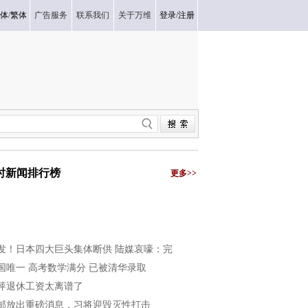
体
/
繁体
广告服务
联系我们
关于万维
登录
/
注册
小时新闻排行榜
更多>>
发！日本四大巨头集体断供 陆媒哀嚎：完
国唯一 高考数学满分 已被清华录取
萍退休工资太离谱了
邮放出重磅消息，习将迎毁灭性打击