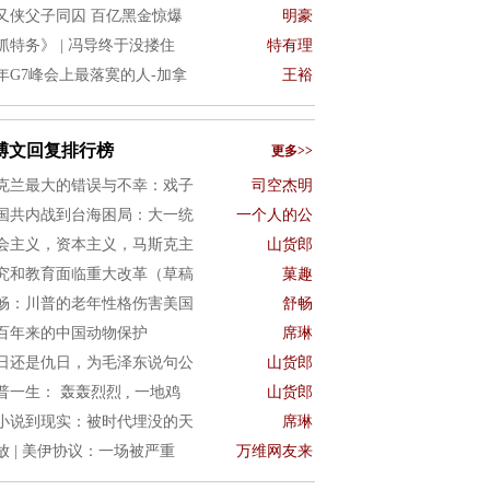
又侠父子同囚 百亿黑金惊爆
明豪
抓特务》 | 冯导终于没搂住
特有理
年G7峰会上最落寞的人-加拿
王裕
博文回复排行榜
更多>>
克兰最大的错误与不幸：戏子
司空杰明
国共内战到台海困局：大一统
一个人的公
会主义，资本主义，马斯克主
山货郎
究和教育面临重大改革（草稿
菓趣
畅：川普的老年性格伤害美国
舒畅
百年来的中国动物保护
席琳
日还是仇日，为毛泽东说句公
山货郎
普一生： 轰轰烈烈 , 一地鸡
山货郎
小说到现实：被时代埋没的天
席琳
放 | 美伊协议：一场被严重
万维网友来