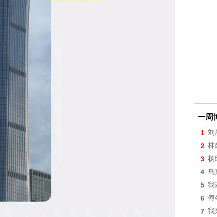
一周
1
刘
2
林
3
杨
4
乌
5
我
6
傅
7
我