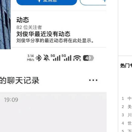
热门
1
中
2
美
3
川
4
世
5
万