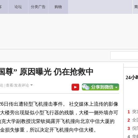
客
论坛
分类广告
购物
简
国尊” 原因曝光 仍在抢救中
24
论 |
查看/发表评论
26日传出遭轻型飞机撞击事件。 社交媒体上流传的影像
1
突
大楼旁出现疑似小型飞行器的残骸，大楼一侧外墙亦可
2
全
约克大学副教授沈荣钦揭露开飞机撞向北京中信大厦的
3
倪
金损失惨重，所以决定开飞机撞向中信大楼。
4
华