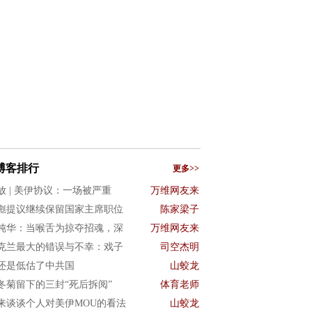
博客排行
更多>>
放 | 美伊协议：一场被严重
万维网友来
彪提议继续保留国家主席职位
陈家梁子
纯华：当喉舌为掠夺招魂，深
万维网友来
克兰最大的错误与不幸：戏子
司空杰明
还是低估了中共国
山蛟龙
冬菊留下的三封“死后拆阅”
体育老师
来谈谈个人对美伊MOU的看法
山蛟龙