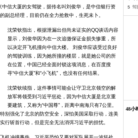
京中信大厦的女驾驶，据传名叫刘俊华，是中信银行资
5
驾
的副总经理，目前仍在全力抢救中，生死未卜。
沈荣钦指出，根据泄漏出但尚未证实的QQ谈话内容
显示，刘俊华因为在一次追缴保证金损失惨重，所
以决定开飞机撞向中信大楼。 刘俊华应该受过良好
的驾驶训练，因为她所撞的楼层，就是她公司的所
在位置，中国已经全面封锁这项消息，在百度搜
寻“中信大厦”和“小飞机”，也没有任何结果。
沈荣钦续指，这件事情可能会让守卫北京领空的解
放军将领受到习近平惩处，因为中信大厦是北京重
要建筑，又称为“中国尊”，距离中南海只有7公里。
48
特别强化了北京的防空安全，深怕美国采取行动，连美
实行斩首行动，但是完全无法消弭习近平的担忧。
飞机冲撞事件，习近平恐怕又要对军队展开一波惩处