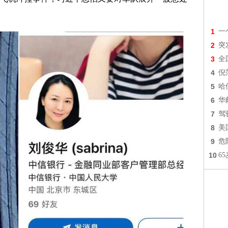
1
一
2
突
3
全
4
倪
5
哈
6
华
7
驾
8
美
9
危
10
6