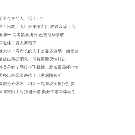
个不存在的人，活了73年
发！日本四大巨头集体断供 陆媒哀嚎：完
国唯一 高考数学满分 已被清华录取
萍退休工资太离谱了
佛大学：寿命长的人不是靠多运动，而是这
邮放出重磅消息，习将迎毁灭性打击
驶员是她？网传小飞机撞上北京最高楼内情
国祭出核弹级杀招！习家后路被断
险信号齐爆发！习又一次遭现实狠狠打脸
5岁陈冲回上海独居养老 撕开中老年体面生