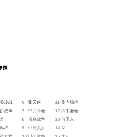
专题
6
11
美冷战
张又侠
委内瑞拉
7
12
伊战争
中共两会
四中全会
8
13
普
俄乌战争
何卫东
9
14
界杯
中日关系
AI
10
15
维专栏
以伊战争
大S