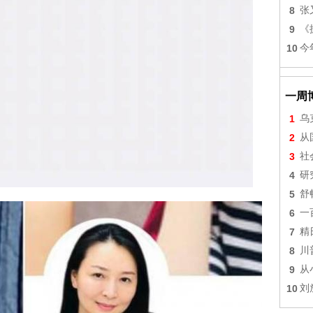
8
张
9
《
10
今
一周
1
乌
2
从
3
社
4
研
5
舒
6
一
7
精
8
川
9
从
10
刘