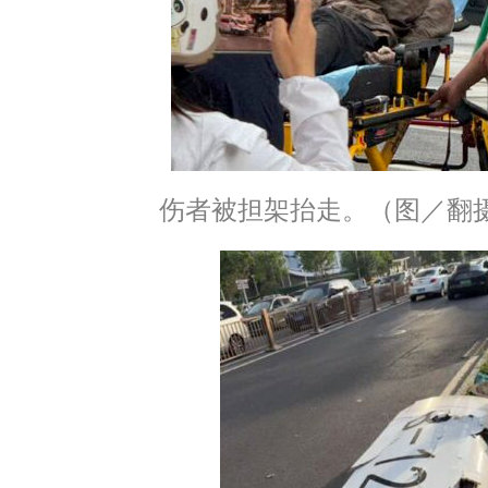
伤者被担架抬走。（图／翻