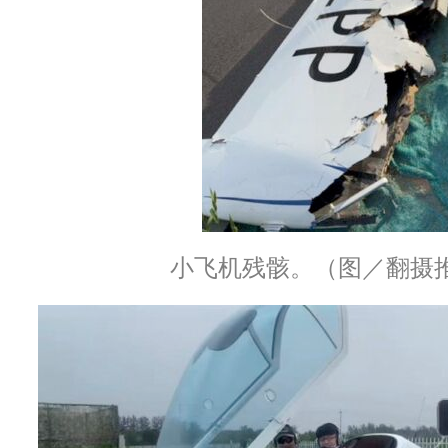
小飞机残骸。（图／翻摄