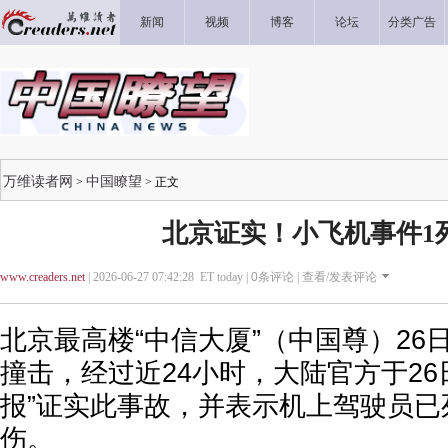
新闻
视频
博客
论坛
分类广告
万维读者网
中国瞭望
>
> 正文
北京证实！小飞机事件1死
www.creaders.net
| 2026-06-27 07:42:28 ET today |
0
条评论 |
查看/发表评论
北京最高楼“中信大厦”（中国尊）26
撞击，经过近24小时，大陆官方于26
报”证实此事故，并表示机上驾驶员已
伤。