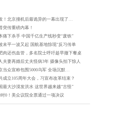
发！北京撞机后最诡异的一幕出现了…
普突传重磅内幕！
本痛下杀手 中国千亿生产线秒变“废铁”
波未平一波又起 国航基地惊现“反习传单
肥肉还伤血管，多名院士呼吁趁早撤下餐桌
人夫妻再婚后丈夫怪病3年 摄像头拍下惊人
京当众宣称包围5000乌军 全场沉默…
共成立105周年大会，习宣布改革结束？
国最大沙漠发洪水 这世界越来越“古怪”
20对0！美众议院全票通过一项决议