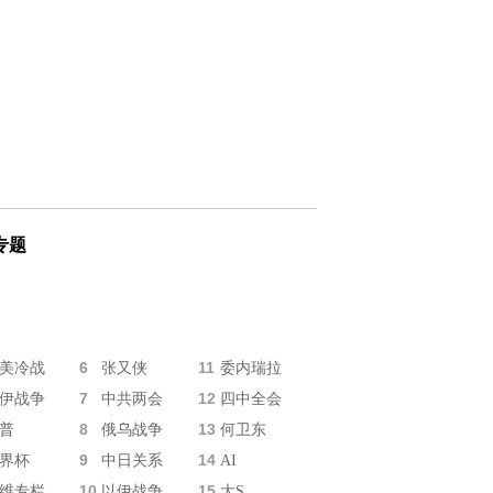
专题
6
11
美冷战
张又侠
委内瑞拉
7
12
伊战争
中共两会
四中全会
8
13
普
俄乌战争
何卫东
9
14
界杯
中日关系
AI
10
15
维专栏
以伊战争
大S