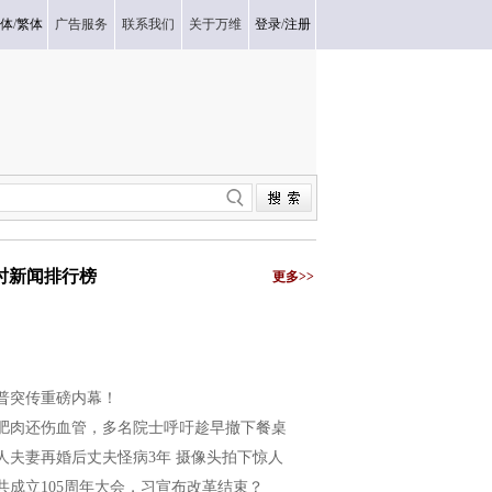
体
/
繁体
广告服务
联系我们
关于万维
登录
/
注册
小时新闻排行榜
更多>>
普突传重磅内幕！
肥肉还伤血管，多名院士呼吁趁早撤下餐桌
人夫妻再婚后丈夫怪病3年 摄像头拍下惊人
共成立105周年大会，习宣布改革结束？