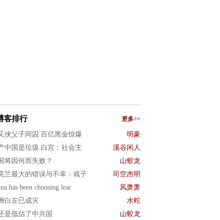
博客排行
更多>>
又侠父子同囚 百亿黑金惊爆
明豪
产中国是垃圾.白宫：社会主
溪谷闲人
国将因何而失败？
山蛟龙
克兰最大的错误与不幸：戏子
司空杰明
na has been choosing lear
风萧萧
洲白左已成灾
水蛇
还是低估了中共国
山蛟龙