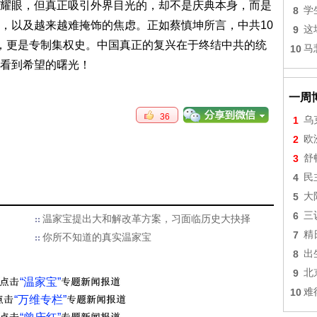
眼，但真正吸引外界目光的，却不是庆典本身，而是
8
学
，以及越来越难掩饰的焦虑。正如蔡慎坤所言，中共10
9
这
，更是专制集权史。中国真正的复兴在于终结中共的统
10
马
看到希望的曙光！
一周
36
1
乌
2
欧
3
舒
4
民
5
大
6
三
温家宝提出大和解改革方案，习面临历史大抉择
7
精
你所不知道的真实温家宝
8
出
9
北
“温家宝”
10
难
“万维专栏”