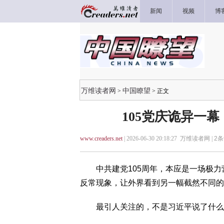
新闻
视频
博
万维读者网
中国瞭望
>
> 正文
105党庆诡异一
www.creaders.net
| 2026-06-30 20:18:27 万维读者网 |
2
条
中共建党105周年，本应是一场极力营
反常现象，让外界看到另一幅截然不同的
最引人关注的，不是习近平说了什么