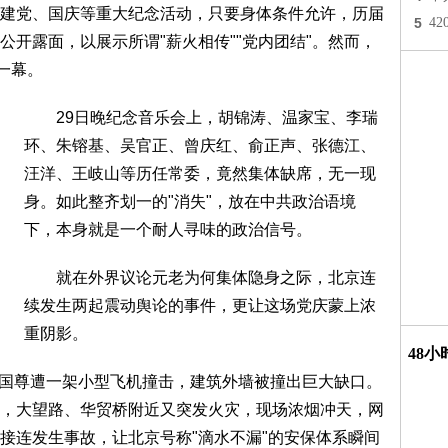
党、国庆等重大纪念活动，只要身体条件允许，历届
5
4
开露面，以展示所谓"薪火相传""党内团结"。然而，
一幕。
29日晚纪念音乐会上，胡锦涛、温家宝、李瑞
环、朱镕基、吴官正、曾庆红、俞正声、张德江、
汪洋、王岐山等历任常委，竟然集体缺席，无一现
身。如此整齐划一的"消失"，放在中共政治语境
下，本身就是一个耐人寻味的政治信号。
就在外界议论元老为何集体隐身之际，北京连
续发生两起震动舆论的事件，更让这场党庆蒙上浓
重阴影。
48
国尊遭一架小型飞机撞击，建筑外墙被撞出巨大缺口。
，大望路、华贸桥附近又突发火灾，现场浓烟冲天，网
接连发生事故，让北京号称"滴水不漏"的安保体系瞬间