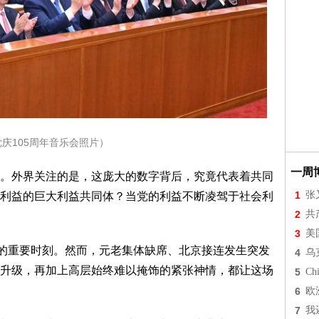
庆105周年音乐会照片）
一周
外界关注的是，这庞大的数字背后，究竟代表着共同
1
张
利益的巨大利益共同体？当党的利益不断凌驾于社会利
2
共
3
美
的重要时刻。然而，元老集体缺席、北京接连发生突发
4
乌
升级，再加上高层始终难以掩饰的紧张神情，都让这场
5
Chi
6
欧
7
我