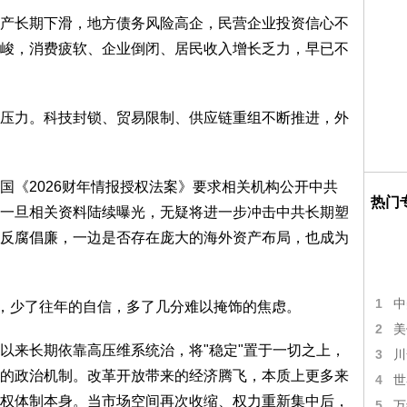
长期下滑，地方债务风险高企，民营企业投资信心不
峻，消费疲软、企业倒闭、居民收入增长乏力，早已不
力。科技封锁、贸易限制、供应链重组不断推进，外
《2026财年情报授权法案》要求相关机构公开中共
热门
一旦相关资料陆续曝光，无疑将进一步冲击中共长期塑
反腐倡廉，一边是否存在庞大的海外资产布局，也成为
1
中
，少了往年的自信，多了几分难以掩饰的焦虑。
2
美
来长期依靠高压维系统治，将"稳定"置于一切之上，
3
川
的政治机制。改革开放带来的经济腾飞，本质上更多来
4
世
权体制本身。当市场空间再次收缩、权力重新集中后，
5
万