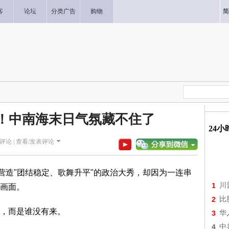
客
论坛
分类广告
购物
简
幕！中南海末日气氛藏不住了
24
评论 |
查看/发表评论
造"团结稳定、歌舞升平"的政治大秀，却因为一连串
1
川
画面。
2
比
，而是谁没有来。
3
华
4
中