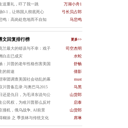
生送重礼，吓了我一跳
万湖小舟1
场0-1，让韩国人彻底死心
弓长贝占郎
悲鸣：高岗处危地而不自知
马悲鸣
博文回复排行榜
更多>>
克兰最大的错误与不幸：戏子
司空杰明
洲白左已成灾
水蛇
畅：川普的老年性格伤害美国
舒畅
主的前途
倩影
陪审团调查美国社会动乱的幕
must
议川普备忘录:与奥巴马2015
马黑
日还是仇日，为毛泽东说句公
山货郎
生公民权，为啥川普那么反对
启泰
京撞机，俄乌战争, AI前景
山货郎
得糊涂 之 季羡林与传统文化
席琳