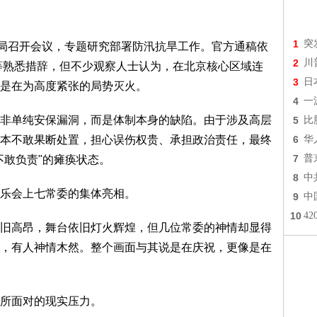
1
突
局召开会议，专题研究部署防汛抗旱工作。官方通稿依
2
川
众"等熟悉措辞，但不少观察人士认为，在北京核心区域连
3
日
是在为高度紧张的局势灭火。
4
一
单纯安保漏洞，而是体制本身的缺陷。由于涉及高层
5
比
本不敢果断处置，担心误伤权贵、承担政治责任，最终
6
华
7
普
不敢负责"的瘫痪状态。
8
中
乐会上七常委的集体亮相。
9
中
10
4
高昂，舞台依旧灯火辉煌，但几位常委的神情却显得
，有人神情木然。整个画面与其说是在庆祝，更像是在
所面对的现实压力。