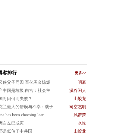
博客排行
更多>>
又侠父子同囚 百亿黑金惊爆
明豪
产中国是垃圾.白宫：社会主
溪谷闲人
国将因何而失败？
山蛟龙
克兰最大的错误与不幸：戏子
司空杰明
na has been choosing lear
风萧萧
洲白左已成灾
水蛇
还是低估了中共国
山蛟龙