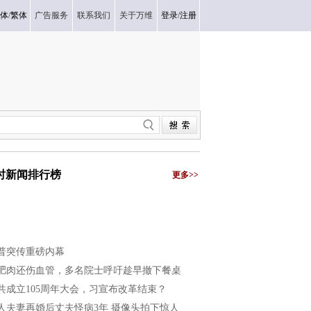
体
/
繁体
广告服务
联系我们
关于万维
登录
/
注册
小时新闻排行榜
更多>>
普突传重磅内幕
肥肉还伤血管，多名院士呼吁趁早撤下餐桌
共成立105周年大会，习宣布改革结束？
人夫妻再婚后丈夫怪病3年 摄像头拍下惊人