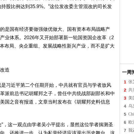
持股比例达到35.9%。”这位发改委主管混改的司长发
的是国有经济要做强做优做大、国有资本布局战略产
产业体系。2026年又开始部署新一轮国资国企改革（2
有资本布局、央企重组、发展战略性新兴产业，而不是扩大
改造
一周
1
张
也就是习近平第二个任期开始，中共就有官员与学者放风
2
共
革派前总书记胡耀邦之子，曾任中共统战部副部长和中
3
美
美国之音有报道，文章当时发布在《胡耀邦史料信息
4
乌
5
Chi
6
欧
论”，这一观点由学者吴小平提出，显然这位学者揣测圣
7
我
向，还推进一步，认为私营经济应该退出历史舞台，这