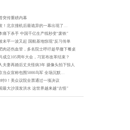
普突传重磅内幕
发！北京撞机后最诡异的一幕出现了…
本痛下杀手 中国千亿生产线秒变“废铁”
波未平一波又起 国航基地惊现“反习传单
肥肉还伤血管，多名院士呼吁趁早撤下餐桌
共成立105周年大会，习宣布改革结束？
人夫妻再婚后丈夫怪病3年 摄像头拍下惊人
京当众宣称包围5000乌军 全场沉默…
20对0！美众议院全票通过一项决议
国最大沙漠发洪水 这世界越来越“古怪”