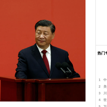
热门
1
中
2
美
3
川
4
世
5
万