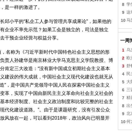
8
学
，是一样的激进了。
9
这
10
马
长邱小平的“私企工人参与管理共享成果论”，如果他的
有企业不率先示范？如果工会是独立的，司法是独立
去干预企业经营与权益分享。
一周
1
乌
立项，名称为《习近平新时代中国特色社会主义思想的形
2
欧
负责人孙建华是南京林业大学马克思主义学院教授、博
3
舒
分肯定三大改造：“没有新中国成立初期社会主义基本
4
民
义建设的伟大成就，中国社会主义现代化建设也就无从
5
大
改造”，是中国共产党领导中国人民在探索中国社会主义
6
三
变革，实现了中国由新民主主义革命向社会主义社会的
7
精
基本经济制度、社会主义政治制度和比较完整的社会主
8
出
现代化建设道路。”。由于是课题研究，没有引发公众
9
北
放风放在一起，可以看到2018年，政治风向已明显开
10
何