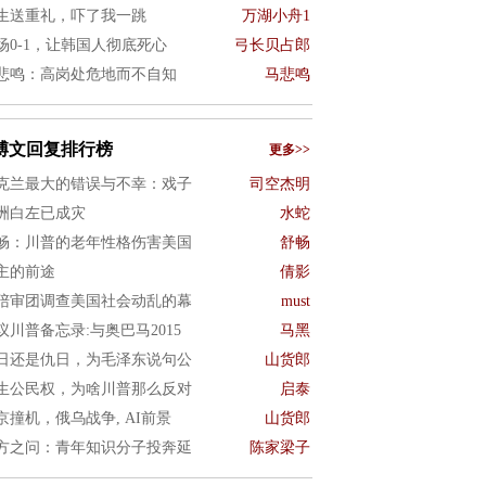
生送重礼，吓了我一跳
万湖小舟1
场0-1，让韩国人彻底死心
弓长贝占郎
悲鸣：高岗处危地而不自知
马悲鸣
博文回复排行榜
更多>>
克兰最大的错误与不幸：戏子
司空杰明
洲白左已成灾
水蛇
畅：川普的老年性格伤害美国
舒畅
主的前途
倩影
陪审团调查美国社会动乱的幕
must
议川普备忘录:与奥巴马2015
马黑
日还是仇日，为毛泽东说句公
山货郎
生公民权，为啥川普那么反对
启泰
京撞机，俄乌战争, AI前景
山货郎
方之问：青年知识分子投奔延
陈家梁子