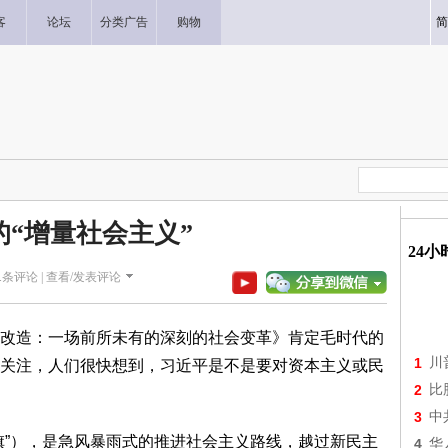
客
论坛
分类广告
购物
简
的“增量社会主义”
24
1
条评论 |
查看/发表评论
改造：一场前所未有的深刻的社会变革》肯定毛时代的
1
川
关注，人们很快想到，习近平是不是要对资本主义或民
2
比
3
中
旗”），是急风暴雨式的推进社会主义路线，越过新民主
4
华