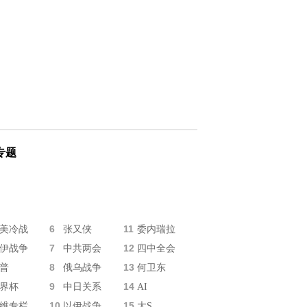
专题
6
11
美冷战
张又侠
委内瑞拉
7
12
伊战争
中共两会
四中全会
8
13
普
俄乌战争
何卫东
9
14
界杯
中日关系
AI
10
15
维专栏
以伊战争
大S