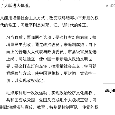
了大跃进大饥荒。
5
4
只能用增量社会主义方式，改变或终结邓小平开启的权
代的修正，习近平则是对邓、江、胡时代的修正。
习当政后，面临两个选项，要么打右灯向右转，搞
增量民主宪政，通过政治改良，来遏制腐败，自下
而上的普选人大代表与政协委员，市县级官员竞选
上岗，司法独立，使中国一步步融入政治文明世
界，要么打左灯向左转，搞增量社会主义，学习朝
鲜经验与方式，使中国更集权，更封闭，党管控一
切，以实现政权稳定。
48
毛泽东利用一次次运动，实现政治经济文化集权，
共和国变成党国，党国又变成毛个人极权王朝，习
制政治经济与宣传、教育，特别是控制军队，使党的权