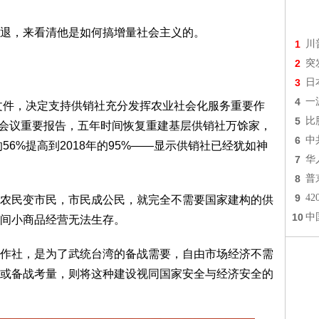
退，来看清他是如何搞增量社会主义的。
1
川
2
突
3
日
4
一
布文件，决定支持供销社充分发挥农业社会化服务重要作
5
比
销社会议重要报告，五年时间恢复重建基层供销社万馀家，
6
中
56%提高到2018年的95%——显示供销社已经犹如神
7
华
8
普
9
4
农民变市民，市民成公民，就完全不需要国家建构的供
10
中
间小商品经营无法生存。
作社，是为了武统台湾的备战需要，自由市场经济不需
或备战考量，则将这种建设视同国家安全与经济安全的