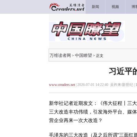
新闻
视频
博
万维读者网
中国瞭望
>
> 正文
习近平
www.creaders.net
| 2026-07-01 14:22:40 吴祚来/新世纪 |
新华社记者近期发文：《伟大征程丨三大
三大改造丰功伟绩，引发海外平台、媒体
营企业再来一次大改造？
毛泽东的三大改造（及之后所谓“三面红