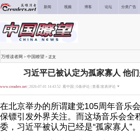
新闻
视频
博客
论坛
分类广告
万维读者网
中国瞭望
>
> 正文
习近平已被认定为孤家寡人 他
www.creaders.net
| 2026-07-01 14:43:52 看中国 |
0
条评论 |
查看/发表评论
在北京举办的所谓建党105周年音乐
保镖引发外界关注。而这场音乐会全
委，习近平被认为已经是“孤家寡人”