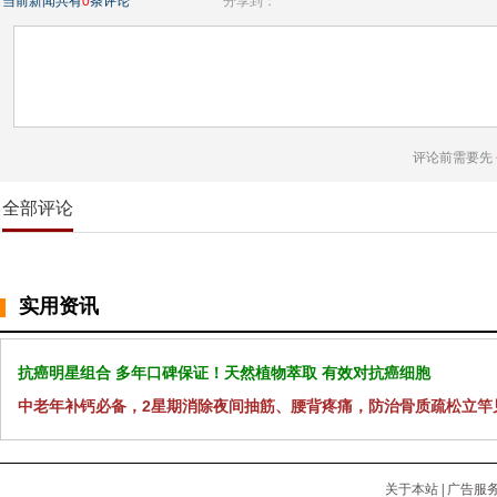
当前新闻共有
0
条评论
分享到：
评论前需要先
全部评论
实用资讯
抗癌明星组合 多年口碑保证！天然植物萃取 有效对抗癌细胞
中老年补钙必备，2星期消除夜间抽筋、腰背疼痛，防治骨质疏松立竿
关于本站
|
广告服