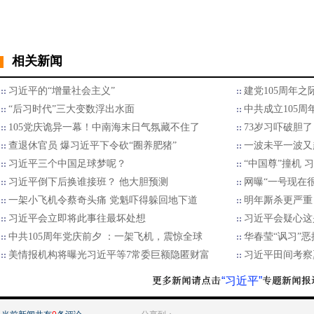
相关新闻
习近平的“增量社会主义”
建党105周年之
“后习时代”三大变数浮出水面
中共成立105
105党庆诡异一幕！中南海末日气氛藏不住了
73岁习吓破胆了
查退休官员 爆习近平下令砍“圈养肥猪”
一波未平一波又
习近平三个中国足球梦呢？
“中国尊”撞机
习近平倒下后换谁接班？ 他大胆预测
网曝“一号现在
一架小飞机令蔡奇头痛 党魁吓得躲回地下道
明年厮杀更严重
习近平会立即将此事往最坏处想
习近平会疑心这
中共105周年党庆前夕 ：一架飞机，震惊全球
华春莹“讽习”
美情报机构将曝光习近平等7常委巨额隐匿财富
习近平田间考察
“习近平”