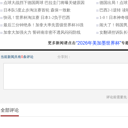
点球大战挡下德国两球 巴拉圭门将曝关键原因
德国出局！点球大
日本队5度止步淘汰赛首轮 森保一致歉
巴西2-1逆转 
快讯！世界杯淘汰赛 日本1-2负于巴西
1-0！日本神奇
最后三分钟绝杀！加拿大率先晋级世界杯16强
闹大了！韩国男
加拿大加强火力 誓碎南非密不透风闷闷防线
女翻译控诉队长
“2026年美加墨世界杯”
当前新闻共有
0
条评论
分享到：
评论前需要先
全部评论