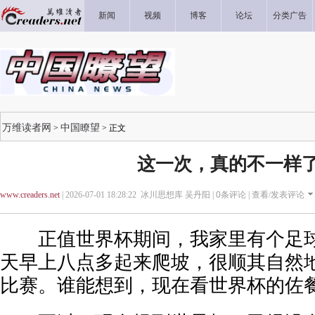
新闻
视频
博客
论坛
分类广告
万维读者网
中国瞭望
>
> 正文
这一次，真的不一样
www.creaders.net
| 2026-07-01 18:28:22 冰川思想库 吴丹阳 |
0
条评论 |
查看/发表评论
正值世界杯期间，我家里有个足球
天早上八点多起来爬坡，很顺其自然地
比赛。谁能想到，现在看世界杯的佐