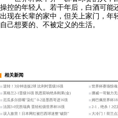
操控的年轻人。若干年后，白酒可能
出现在长辈的家中，但关上家门，年
自己想要的、不被定义的生活。
相关新闻
逆转！3分钟连扳2球 比利时晋级16强
世界杯赛场惊魂
英格兰2-1晋级16强 凯恩双响绝杀刚果(金)
挪威一哥魅力无
厄瓜多尔捂嘴“染红” 0-2送墨西哥进16强
姆巴佩世界杯18
法国3-0完胜瑞典 晋轻松级世界杯16强
2-1，绝杀！2
误入敌营！日本网红被巴西球迷整“破防”
大冷门！荷兰点