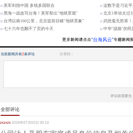
美军剑指中国 多线多国联合
这数字是习近平
黑海一战改写台海！美军祭出"地狱景观"
北京1举动太过
台湾以南160公里，北京提前目睹“地狱景象”
武统毫无胜算！
七十六年也翻不了页的今天
中华“战狼”的
“台海风云”
当前新闻共有
2
条评论
分享到：
评论前需要先
全部评论
zxzxzx
2026年07月02日 00:10