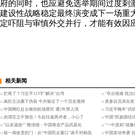
府的同时，也应避免选举期间过度刺激北
建设性战略稳定最终演变成下一场重
定吓阻与审慎外交并行，才能有效因
相关新闻
烂尾了？习近平123字“解决”台湾
“夺台很难 统治
疯狂立法撕下伪装 中共验证了一个历史规律
美参议员亲自发
中国网红赴台偷拍机场禁区 遭2年禁入境
习近平晚年“武
勿谓言之不预也！今起往返两岸者，小心了
中国“民族团结法
“以农逼政!” 赖清德：中国将农产品武器化
“一中原则”就
敲一扇改变的门：从“中国民众窗口”谈不对称战
中国发动奇袭 