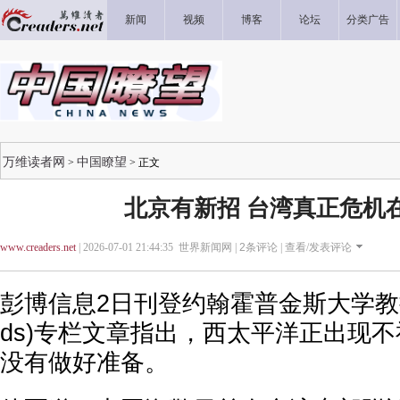
新闻
视频
博客
论坛
分类广告
万维读者网
中国瞭望
>
> 正文
北京有新招 台湾真正危机在2
www.creaders.net
| 2026-07-01 21:44:35 世界新闻网 |
2
条评论 |
查看/发表评论
彭博信息2日刊登约翰霍普金斯大学教授白兰
ds)专栏文章指出，西太平洋正出现
没有做好准备。