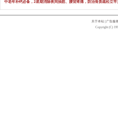
中老年补钙必备，2星期消除夜间抽筋、腰背疼痛，防治骨质疏松立竿
关于本站
|
广告服
Copyright (C) 199