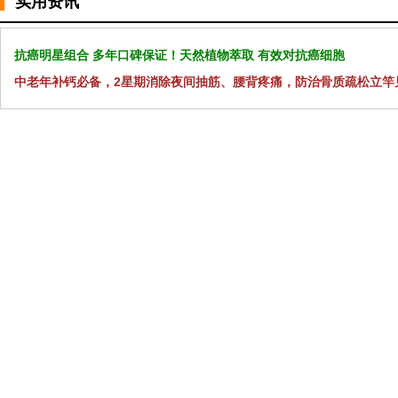
实用资讯
抗癌明星组合 多年口碑保证！天然植物萃取 有效对抗癌细胞
中老年补钙必备，2星期消除夜间抽筋、腰背疼痛，防治骨质疏松立竿