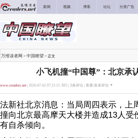
新闻
视频
博客
论坛
分类广告
万维读者网
中国瞭望
>
> 正文
小飞机撞“中国尊”：北京承
www.creaders.net
| 2026-07-02 07:23:15 RFI |
3
条评论 |
查看/发表评论
法新社北京消息：当局周四表示，上
撞向北京最高摩天大楼并造成13人受
有自杀倾向。