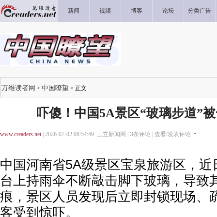
新闻
视频
博客
论坛
分类广告
万维读者网
中国瞭望
>
> 正文
吓傻！中国5A景区“玻璃步道”
www.creaders.net
| 2026-07-02 08:54:49 三立新闻网 |
3
条评论 |
查看/发表评论
中国河南省5A级景区宝泉旅游区，近
台上持雨伞不断敲击脚下玻璃，导致
痕，景区人员发现后立即封锁现场、
客受到惊吓。