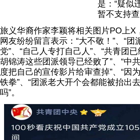
是：“疑似
暂不支持查
旅义华裔作家李颖将相关图片PO上X
网友纷纷留言表示：“大不敬！”、“
党”、“自己人专打自己人”、“共青团
胡锦涛这些团派领导已经败了”、“中
度把自己的宣传影片给审查掉”、“因
铁拳”、“团派老大开个会都能被抬出
吗”。