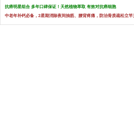
抗癌明星组合 多年口碑保证！天然植物萃取 有效对抗癌细胞
中老年补钙必备，2星期消除夜间抽筋、腰背疼痛，防治骨质疏松立竿