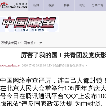
新闻
视频
博客
论坛
分类广告
万维读者网
中国瞭望
>
> 正文
厉害了我的国！共青团发党庆影
www.creaders.net
| 2026-07-02 09:23:09 LTN |
6
条评论 |
查看/发表评论
中国网络审查严厉，连自己人都封锁！
在北京人民大会堂举行105周年党庆
号今日在腾讯通讯平台“QQ”上发布1
腾讯依“违反国家政策法规”为由封锁