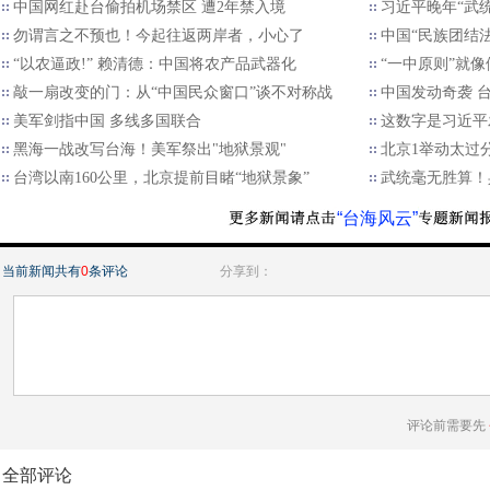
中国网红赴台偷拍机场禁区 遭2年禁入境
习近平晚年“武
勿谓言之不预也！今起往返两岸者，小心了
中国“民族团结法
“以农逼政!” 赖清德：中国将农产品武器化
“一中原则”就
敲一扇改变的门：从“中国民众窗口”谈不对称战
中国发动奇袭 
美军剑指中国 多线多国联合
这数字是习近平
黑海一战改写台海！美军祭出"地狱景观"
北京1举动太过
台湾以南160公里，北京提前目睹“地狱景象”
武统毫无胜算！
“台海风云”
当前新闻共有
0
条评论
分享到：
评论前需要先
全部评论