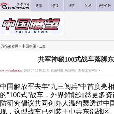
新闻
视频
博客
论坛
分类广告
万维读者网
中国瞭望
>
> 正文
共军神秘100式战车落脚
www.creaders.net
| 2026-07-02 18:22:58 自由时报 |
0
条评论 |
查看/发表评论
中国解放军去年“九三阅兵”中首度亮
的“100式”战车，外界鲜能知悉更多
防研究倡议共同创办人温约瑟透过中
现，这型战车已列装于中共东部战区