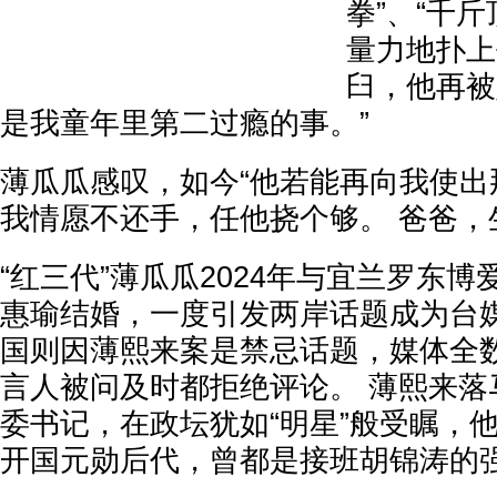
拳”、“千斤
量力地扑上
臼，他再被
是我童年里第二过瘾的事。”
薄瓜瓜感叹，如今“他若能再向我使出
我情愿不还手，任他挠个够。 爸爸，
“红三代”薄瓜瓜2024年与宜兰罗东
惠瑜结婚，一度引发两岸话题成为台媒
国则因薄熙来案是禁忌话题，媒体全
言人被问及时都拒绝评论。 薄熙来落
委书记，在政坛犹如“明星”般受瞩，
开国元勋后代，曾都是接班胡锦涛的