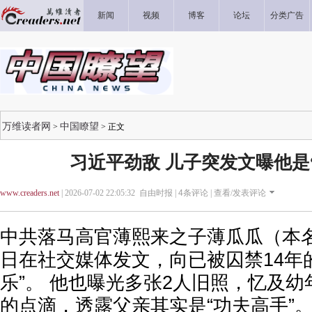
新闻
视频
博客
论坛
分类广告
万维读者网
中国瞭望
>
> 正文
习近平劲敌 儿子突发文曝他是
www.creaders.net
| 2026-07-02 22:05:32 自由时报 |
4
条评论 |
查看/发表评论
中共落马高官薄熙来之子薄瓜瓜（本
日在社交媒体发文，向已被囚禁14年
乐”。 他也曝光多张2人旧照，忆及
的点滴，透露父亲其实是“功夫高手”