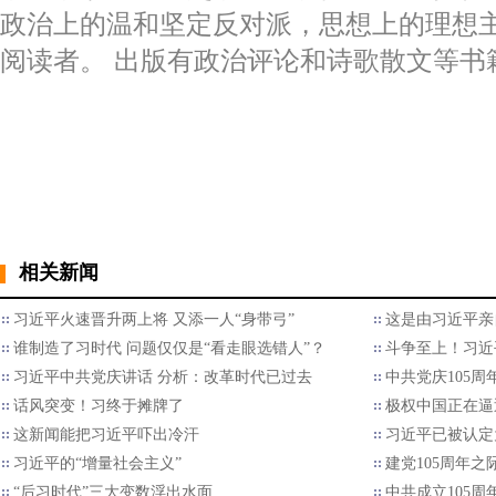
政治上的温和坚定反对派，思想上的理想
阅读者。 出版有政治评论和诗歌散文等书
相关新闻
习近平火速晋升两上将 又添一人“身带弓”
这是由习近平亲
谁制造了习时代 问题仅仅是“看走眼选错人”？
斗争至上！习近
习近平中共党庆讲话 分析：改革时代已过去
中共党庆105
话风突变！习终于摊牌了
极权中国正在逼
这新闻能把习近平吓出冷汗
习近平已被认定
习近平的“增量社会主义”
建党105周年之
“后习时代”三大变数浮出水面
中共成立105