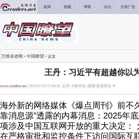
新闻
视频
博客
论坛
分类广告
万维读者网
中国瞭望
>
> 正文
王丹：习近平有超越你以
www.creaders.net
| 2026-07-03 15:06:56 王丹 |
0
条评论 |
查看/发表评论
海外新的网络媒体《爆点周刊》前不久
靠消息源”透露的内幕消息：2025年
项涉及中国互联网开放的重大决定： 
在严格审批和监控条件下访问国际互联