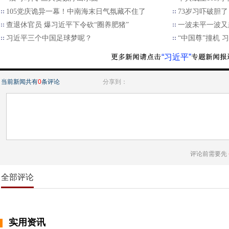
105党庆诡异一幕！中南海末日气氛藏不住了
73岁习吓破胆了
查退休官员 爆习近平下令砍“圈养肥猪”
一波未平一波又
习近平三个中国足球梦呢？
“中国尊”撞机
“习近平”
当前新闻共有
0
条评论
分享到：
评论前需要先
全部评论
实用资讯