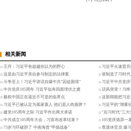
相关新闻
王丹：习近平有超越你以为的野心
习近平火速晋升
这是由习近平亲自参与制定的法律案
谁制造了习时代
斗争至上！习近平讲话自爆中共“囚徒困境”
习近平中共党庆
中共党庆105周年 习近平似有四面埋伏之虞
话风突变！习终
极权中国正在逼近不可逆的临界点
这新闻能把习近
习近平已被认定为孤家寡人 他们是人肉盾牌？
习近平的“增量
建党105周年之际 习近平作出两大承诺
“后习时代”三
中共成立105周年大会，习宣布改革结束？
105党庆诡异
73岁习吓破胆了 中南海曾“甲级战备”
查退休官员 爆