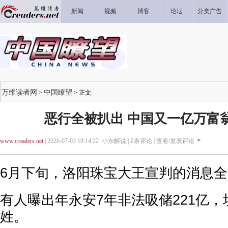
新闻
视频
博客
论坛
分类广告
万维读者网
中国瞭望
>
> 正文
恶行全被扒出 中国又一亿万富
www.creaders.net
| 2026-07-03 19:14:22 小东解说 |
2
条评论 |
查看/发表评论
6月下旬，洛阳珠宝大王宣判的消息
有人曝出年永安7年非法吸储221亿
姓。