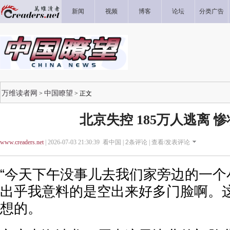
新闻
视频
博客
论坛
分类广告
万维读者网
中国瞭望
>
> 正文
北京失控 185万人逃离 
www.creaders.net
| 2026-07-03 21:30:39 看中国 |
2
条评论 |
查看/发表评论
“今天下午没事儿去我们家旁边的一个
出乎我意料的是空出来好多门脸啊。
想的。