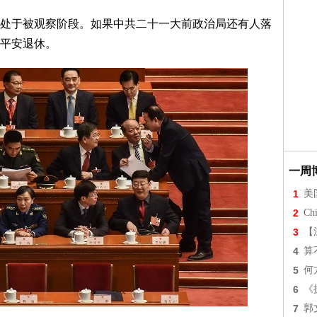
处于被观察阶段。如果中共二十一大前政治局还有人落
平安退休。
一周
1
美
2
Chi
3
【
4
算
5
何
6
《
7
郭