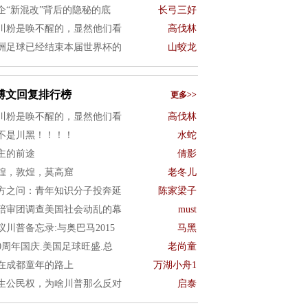
企“新混改”背后的隐秘的底
长弓三好
川粉是唤不醒的，显然他们看
高伐林
洲足球已经结束本届世界杯的
山蛟龙
博文回复排行榜
更多>>
川粉是唤不醒的，显然他们看
高伐林
不是川黑！！！！
水蛇
主的前途
倩影
煌，敦煌，莫高窟
老冬儿
方之问：青年知识分子投奔延
陈家梁子
陪审团调查美国社会动乱的幕
must
议川普备忘录:与奥巴马2015
马黑
50周年国庆.美国足球旺盛.总
老尚童
在成都童年的路上
万湖小舟1
生公民权，为啥川普那么反对
启泰