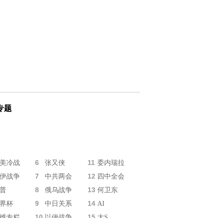
专题
6
11
美冷战
张又侠
委内瑞拉
7
12
伊战争
中共两会
四中全会
8
13
普
俄乌战争
何卫东
9
14
界杯
中日关系
AI
10
15
维专栏
以伊战争
大S