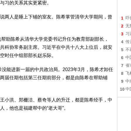
与习的关系其实更紧密。
说两人是睡上下铺的室友。陈希掌管清华大学期间，曾
1
吓
2
无
3
习
，也帮助陈希从清华大学党委书记升任为教育部副部长，
4
传
共科协常务副主席。习近平在中共十八大上位后，就安
5
不
空时任中组部部长赵乐际。
6
中
7
省
希没能进新一届的中共政治局。2023年3月，陈希才卸任
8
飞
两届任期包括第三任期前部分，都是由陈希在帮助铺
9
中
10
中
王小洪、郑栅洁、蔡奇等人的升迁，都是陈希经手，中
人，他也是福建帮中的“老大哥”。