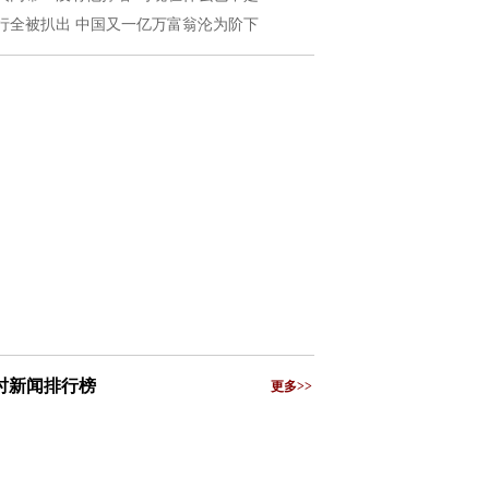
行全被扒出 中国又一亿万富翁沦为阶下
小时新闻排行榜
更多>>