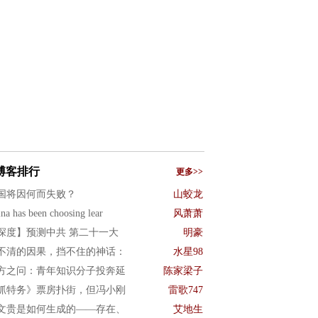
博客排行
更多>>
国将因何而失败？
山蛟龙
na has been choosing lear
风萧萧
深度】预测中共 第二十一大
明豪
不清的因果，挡不住的神话：
水星98
方之问：青年知识分子投奔延
陈家梁子
抓特务》票房扑街，但冯小刚
雷歌747
文贵是如何生成的——存在、
艾地生