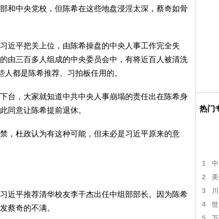
部和中央党校，但陈希在这些地盘浸淫太深，蔡奇如骨
习近平把关上位，由陈希操盘的中央人事工作完全失
的由三百多人组成的中央委员会中，有将近百人被清洗
这些人都是陈希推荐、习拍板任用的。
下台，大家就知道中共中央人事崩塌的责任出在陈希身
热门
此同意让陈希提前退休。
禁，杜政认为有这种可能，但未必是习近平原来的意
1
中
2
美
3
川
习近平推荐清华校友李干杰出任中组部部长。因为陈希
4
世
发蔡奇的不满。
5
万