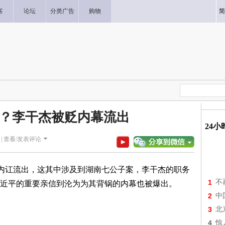
客
论坛
分类广告
购物
简
？李干杰被贬内幕流出
24
|
查看/发表评论
的内讧流出，这其中涉及到湖南七公子案，李干杰的职务
1
不
近平的重要亲信到沦为为其背锅的内幕也被爆出。
2
中
3
北
4
惊