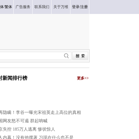
体
/
繁体
广告服务
联系我们
关于万维
登录
/
注册
小时新闻排行榜
更多>>
再隐瞒！李谷一曝光宋祖英走上高位的真相
国网友怒不可遏 群起呐喊
京失控 185万人逃离 惨状惊人
人内幕！没有他撑著 习现在什么也不是