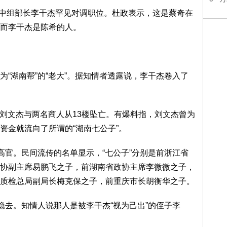
与原中组部长李干杰罕见对调职位。杜政表示，这是蔡奇在
而李干杰是陈希的人。
“湖南帮”的“老大”。据知情者透露说，李干杰卷入了
。
厅长刘文杰与两名商人从13楼坠亡。有爆料指，刘文杰曾为
资金就流向了所谓的“湖南七公子”。
高官。民间流传的名单显示，“七公子”分别是前浙江省
协副主席易鹏飞之子，前湖南省政协主席李微微之子，
质检总局副局长梅克保之子，前重庆市长胡衡华之子。
隐去。知情人说那人是被李干杰“视为己出”的侄子李