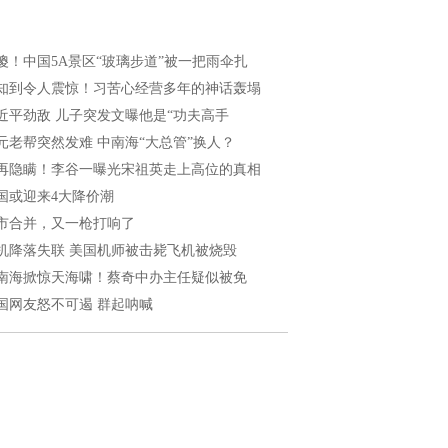
傻！中国5A景区“玻璃步道”被一把雨伞扎
知到令人震惊！习苦心经营多年的神话轰塌
近平劲敌 儿子突发文曝他是“功夫高手
元老帮突然发难 中南海“大总管”换人？
再隐瞒！李谷一曝光宋祖英走上高位的真相
国或迎来4大降价潮
市合并，又一枪打响了
机降落失联 美国机师被击毙飞机被烧毁
南海掀惊天海啸！蔡奇中办主任疑似被免
国网友怒不可遏 群起呐喊