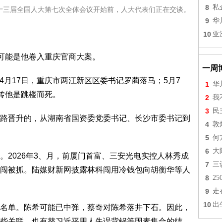
8
私
的第十三届全国人大第七次全体会议开始前，人大代表们正在交谈。
9
华
10
亚
，可能是他卷入重庆官商大案。
一周
；4月17日，重庆市两江新区区委书记罗蔺落马；5月7
1
华
网传他是跳楼而死。
2
我
3
民
路晋升的，从湖南省国资委党委书记、长沙市委书记到
4
敦
5
何
6
大
。2026年3、月，前厦门首富、三安光电实控人林秀成
7
三
闯被抓。陆媒财新网披露林科闯用冷钱包向胡衡华等人
8
2
9
走
10
出
名单。陈希可能已中弹，蔡奇对陈希落井下石。因此，
些关联，也有替习近平用人失误背锅等因素集合的结