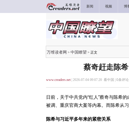
新闻
视频
博
万维读者网
中国瞭望
>
> 正文
蔡奇赶走陈希
www.creaders.net
| 2026-07-04 09:07:20 看中国 |
0
条评论 
日前，关于中共党内“红人”蔡奇与陈希
被调、重庆官商大案等内幕。而陈希从习
陈希与习近平多年来的紧密关系