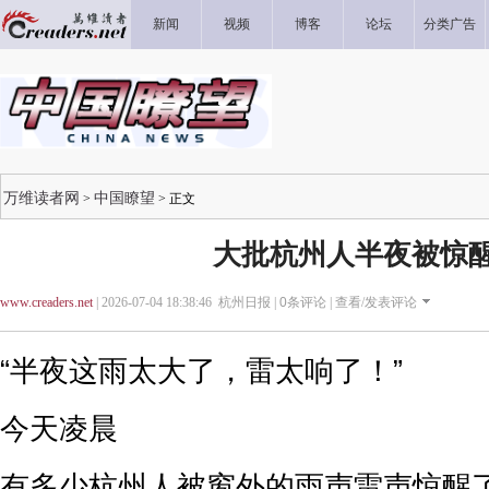
新闻
视频
博客
论坛
分类广告
万维读者网
中国瞭望
>
> 正文
大批杭州人半夜被惊
www.creaders.net
| 2026-07-04 18:38:46 杭州日报 |
0
条评论 |
查看/发表评论
“半夜这雨太大了，雷太响了！”
今天凌晨
有多少杭州人被窗外的雨声雷声惊醒