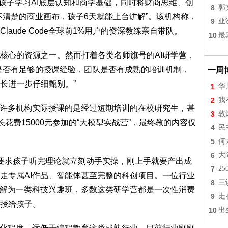
让孩子学习AI底层认知和商学基础，同时将财商思维、创
8
郭
不清楚的商业画布，孩子6天就能上台讲解”。该机构称，
9
亚
aude Code全球前1%用户的资深教练亲自带队。
10
最
核心的资源之一。然而打着各类名师旗号的AI研学营，
是否有足够的授课经验，团队是否有成熟的培训机制，
一周
长进一步仔细甄别。”
1
华
2
我
，许多机构实际授课的是经过短期培训的在校研究生，甚
3
敦
花费15000元参加的“大模型实战营”，最终教的内容仅
4
民
5
何
6
大
，要求孩子听完理论就立刻动手实操，刚上手就要产出成
7
2
走专属AI作品、智能体甚至完整的科创项目。一位行业
8
三
理解为一类科技兴趣班，多数这类研学营都是一次性消费
9
走
授给孩子。
10
出