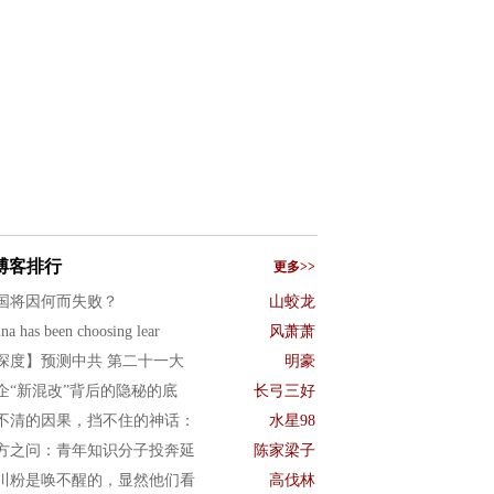
博客排行
更多>>
国将因何而失败？
山蛟龙
na has been choosing lear
风萧萧
深度】预测中共 第二十一大
明豪
企“新混改”背后的隐秘的底
长弓三好
不清的因果，挡不住的神话：
水星98
方之问：青年知识分子投奔延
陈家梁子
川粉是唤不醒的，显然他们看
高伐林