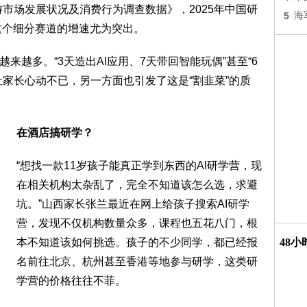
游市场发展状况及消费行为调查数据》，2025年中国研
5
海
I这个细分赛道的增速尤为突出。
来越多。“3天造出AI应用、7天带回智能玩偶”甚至“6
让家长心动不已，另一方面也引发了这是“割韭菜”的质
在酒店搞研学？
“想找一款11岁孩子能真正学到东西的AI研学营，现
在相关机构太杂乱了，完全不知道该怎么选，求避
坑。”山西家长张兰最近在网上给孩子搜索AI研学
营，发现不仅机构数量众多，课程也五花八门，根
本不知道该如何挑选。孩子的不少同学，都已经报
48
名前往北京、杭州甚至香港等地参与研学，这类研
学营的价格往往不菲。