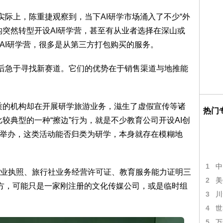
实际上，陈重捷观察到，当下AI研学市场涌入了不少“外
构突然转型开设AI研学营，甚至有从业者选择在深山或
AI研学营，很多是从第三方打包购买的服务。
”后急于寻找新赛道。它们的优势在于销售渠道与地推能
质的机构却在开展研学旅游业务，滋生了虚假宣传等诸
热门
较典型的一种“擦边”行为，就是不少教育公司开设AI创
店举办，这类活动能否归类为研学，本身就存在模糊地
1
中
业执照、旅行社业务经营许可证、教育服务能力证明三
2
美
织方，可能只是一家刚注册的文化传媒公司，或是临时组
3
川
4
世
5
万