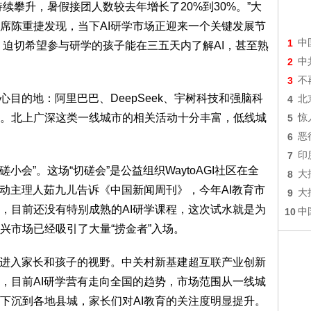
持续攀升，暑假接团人数较去年增长了20%到30%。”大
席陈重捷发现，当下AI研学市场正迎来一个关键发展节
1
中
，迫切希望参与研学的孩子能在三五天内了解AI，甚至熟
2
中
3
不
心目的地：阿里巴巴、DeepSeek、宇树科技和强脑科
4
北
。北上广深这类一线城市的相关活动十分丰富，低线城
5
惊
6
恶
7
印
磋小会”。这场“切磋会”是公益组织WaytoAGI社区在全
8
大
活动主理人茹九儿告诉《中国新闻周刊》，今年AI教育市
9
大
，目前还没有特别成熟的AI研学课程，这次试水就是为
10
中
兴市场已经吸引了大量“捞金者”入场。
速进入家长和孩子的视野。中关村新基建超互联产业创新
，目前AI研学营有走向全国的趋势，市场范围从一线城
下沉到各地县城，家长们对AI教育的关注度明显提升。