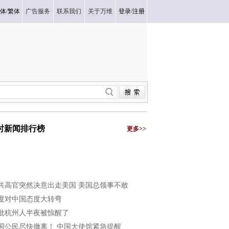
体
/
繁体
广告服务
联系我们
关于万维
登录
/
注册
小时新闻排行榜
更多>>
共高官突然决意出走美国 美国总领事不敢
度对中国态度大转弯
批杭州人半夜被惊醒了
国公民尽快撤离！ 中国大使馆紧急提醒