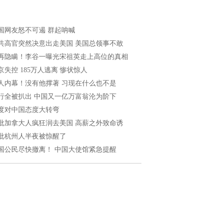
国网友怒不可遏 群起呐喊
共高官突然决意出走美国 美国总领事不敢
再隐瞒！李谷一曝光宋祖英走上高位的真相
京失控 185万人逃离 惨状惊人
人内幕！没有他撑著 习现在什么也不是
行全被扒出 中国又一亿万富翁沦为阶下
度对中国态度大转弯
批加拿大人疯狂润去美国 高薪之外致命诱
批杭州人半夜被惊醒了
国公民尽快撤离！ 中国大使馆紧急提醒