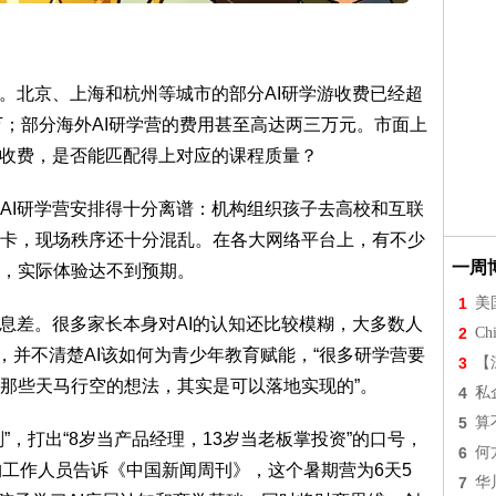
知。北京、上海和杭州等城市的部分AI研学游收费已经超
过万；部分海外AI研学营的费用甚至高达两三万元。市面上
的收费，是否能匹配得上对应的课程质量？
AI研学营安排得十分离谱：机构组织孩子去高校和互联
卡，现场秩序还十分混乱。在各大网络平台上，有不少
一周
，实际体验达不到预期。
1
美
信息差。很多家长本身对AI的认知还比较模糊，大多数人
2
Chi
用，并不清楚AI该如何为青少年教育赋能，“很多研学营要
3
【
那些天马行空的想法，其实是可以落地实现的”。
4
私
5
算
”，打出“8岁当产品经理，13岁当老板掌投资”的口号，
6
何
机构工作人员告诉《中国新闻周刊》，这个暑期营为6天5
7
华