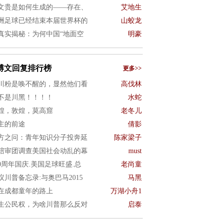
文贵是如何生成的——存在、
艾地生
洲足球已经结束本届世界杯的
山蛟龙
真实揭秘：为何中国“地面空
明豪
博文回复排行榜
更多>>
川粉是唤不醒的，显然他们看
高伐林
不是川黑！！！！
水蛇
煌，敦煌，莫高窟
老冬儿
主的前途
倩影
方之问：青年知识分子投奔延
陈家梁子
陪审团调查美国社会动乱的幕
must
50周年国庆.美国足球旺盛.总
老尚童
议川普备忘录:与奥巴马2015
马黑
在成都童年的路上
万湖小舟1
生公民权，为啥川普那么反对
启泰