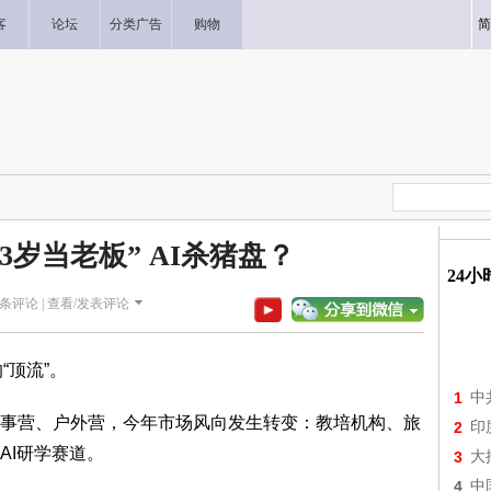
客
论坛
分类广告
购物
简
3岁当老板” AI杀猪盘？
24
条评论 |
查看/发表评论
“顶流”。
1
中
事营、户外营，今年市场风向发生转变：教培机构、旅
2
印
AI研学赛道。
3
大
4
中