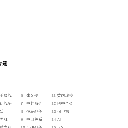
专题
6
11
美冷战
张又侠
委内瑞拉
7
12
伊战争
中共两会
四中全会
8
13
普
俄乌战争
何卫东
9
14
界杯
中日关系
AI
10
15
维专栏
以伊战争
大S