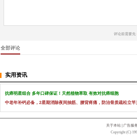
评论前需要先
全部评论
实用资讯
抗癌明星组合 多年口碑保证！天然植物萃取 有效对抗癌细胞
中老年补钙必备，2星期消除夜间抽筋、腰背疼痛，防治骨质疏松立竿
关于本站
|
广告服
Copyright (C) 199