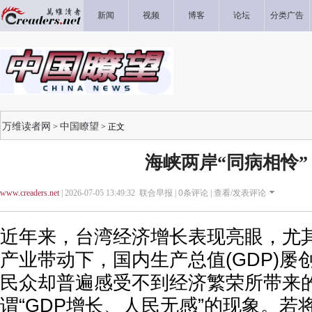
新闻
视频
博客
论坛
分类广告
万维读者网
中国瞭望
>
> 正文
海峡两岸“同病相怜”
www.creaders.net
| 2026-07-05 13:49:32 联合早报 |
0
条评论 |
查看/发表评论
近年来，台湾经济增长表现亮眼，尤
产业带动下，国内生产总值(GDP)屡
民众却普遍感受不到经济繁荣所带来
谓“GDP增长、人民无感”的现象。若