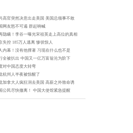
共高官突然决意出走美国 美国总领事不敢
国网友怒不可遏 群起呐喊
再隐瞒！李谷一曝光宋祖英走上高位的真相
京失控 185万人逃离 惨状惊人
人内幕！没有他撑著 习现在什么也不是
行全被扒出 中国又一亿万富翁沦为阶下
度对中国态度大转弯
批杭州人半夜被惊醒了
批加拿大人疯狂润去美国 高薪之外致命诱
国公民尽快撤离！ 中国大使馆紧急提醒