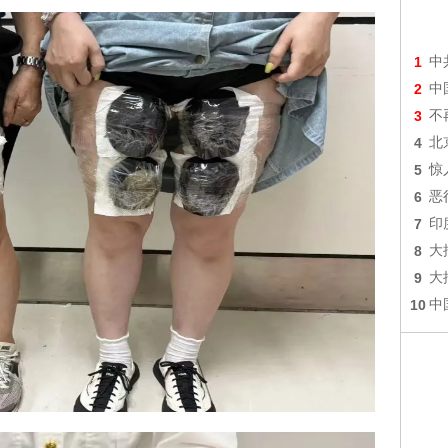
1
中
2
中
3
不
4
北
5
惊
6
恶
7
印
8
大
9
大
10
中