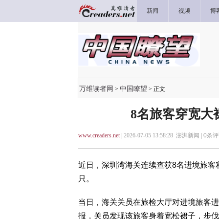
新闻
视频
博
万维读者网
中国瞭望
>
> 正文
8名旅客穿宽大
www.creaders.net
| 2026-07-05 13:58:28 澎湃新闻 |
0
条评
近日，深圳湾海关连续查获8名进境旅客
只。
当日，海关关员在旅检大厅对进境旅客进
报，关员发现该旅客身着宽松裙子，步伐