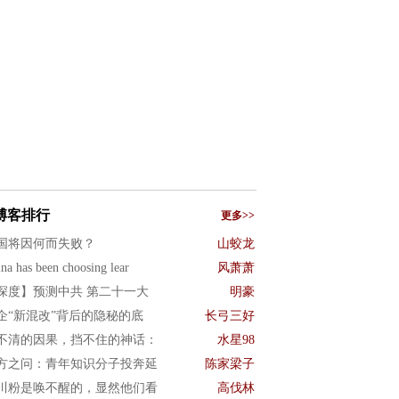
博客排行
更多>>
国将因何而失败？
山蛟龙
na has been choosing lear
风萧萧
深度】预测中共 第二十一大
明豪
企“新混改”背后的隐秘的底
长弓三好
不清的因果，挡不住的神话：
水星98
方之问：青年知识分子投奔延
陈家梁子
川粉是唤不醒的，显然他们看
高伐林