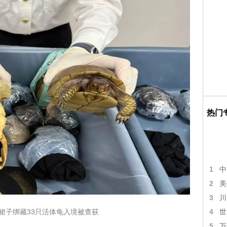
热门
1
中
2
美
3
川
裙子绑藏33只活体龟入境被查获
4
世
5
万