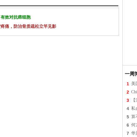
 有效对抗癌细胞
背疼痛，防治骨质疏松立竿见影
一周
1
美
2
Chi
3
【
4
私
5
算
6
何
7
华