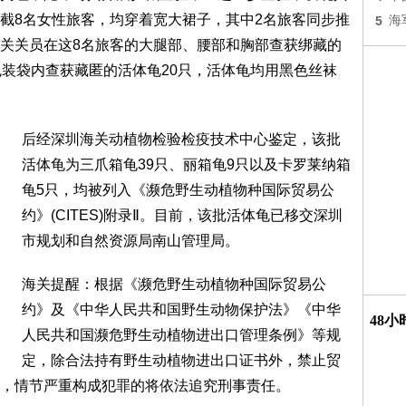
截8名女性旅客，均穿着宽大裙子，其中2名旅客同步推
5
海
关关员在这8名旅客的大腿部、腰部和胸部查获绑藏的
包装袋内查获藏匿的活体龟20只，活体龟均用黑色丝袜
后经深圳海关动植物检验检疫技术中心鉴定，该批
活体龟为三爪箱龟39只、丽箱龟9只以及卡罗莱纳箱
龟5只，均被列入《濒危野生动植物种国际贸易公
约》(CITES)附录Ⅱ。目前，该批活体龟已移交深圳
市规划和自然资源局南山管理局。
海关提醒：根据《濒危野生动植物种国际贸易公
约》及《中华人民共和国野生动物保护法》《中华
48
人民共和国濒危野生动植物进出口管理条例》等规
定，除合法持有野生动植物进出口证书外，禁止贸
，情节严重构成犯罪的将依法追究刑事责任。