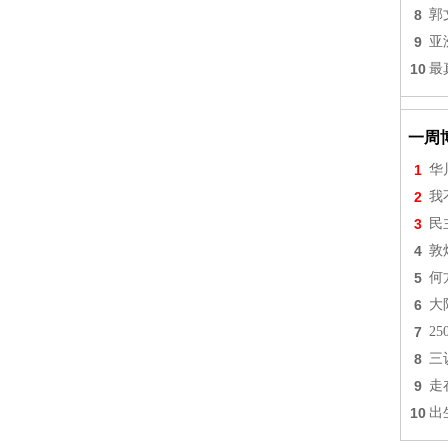
8
郭
9
亚
10
最
一周
1
华
2
我
3
民
4
敦
5
何
6
大
7
2
8
三
9
走
10
出