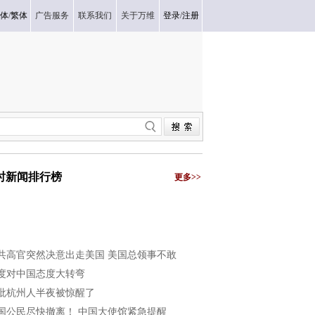
体
/
繁体
广告服务
联系我们
关于万维
登录
/
注册
小时新闻排行榜
更多>>
共高官突然决意出走美国 美国总领事不敢
度对中国态度大转弯
批杭州人半夜被惊醒了
国公民尽快撤离！ 中国大使馆紧急提醒