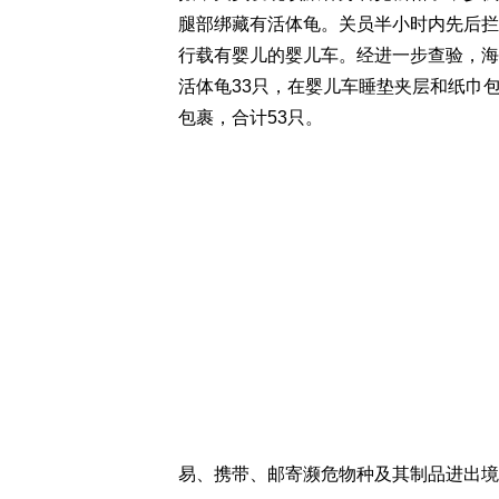
腿部绑藏有活体龟。关员半小时内先后拦
行载有婴儿的婴儿车。经进一步查验，海
活体龟33只，在婴儿车睡垫夹层和纸巾
包裹，合计53只。
易、携带、邮寄濒危物种及其制品进出境