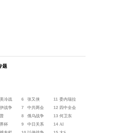
专题
6
11
美冷战
张又侠
委内瑞拉
7
12
伊战争
中共两会
四中全会
8
13
普
俄乌战争
何卫东
9
14
界杯
中日关系
AI
10
15
维专栏
以伊战争
大S