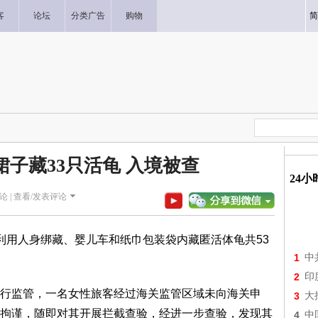
客
论坛
分类广告
购物
简
裙子藏33只活龟 入境被查
24
论 |
查看/发表评论
利用人身绑藏、婴儿车和纸巾包装袋内藏匿活体龟共53
1
中
2
印
行监管，一名女性旅客经过海关监管区域未向海关申
3
大
拘谨，随即对其开展拦截查验，经进一步查验，发现其
4
中