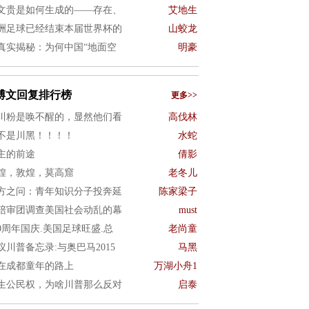
文贵是如何生成的——存在、
艾地生
洲足球已经结束本届世界杯的
山蛟龙
真实揭秘：为何中国“地面空
明豪
博文回复排行榜
更多>>
川粉是唤不醒的，显然他们看
高伐林
不是川黑！！！！
水蛇
主的前途
倩影
煌，敦煌，莫高窟
老冬儿
方之问：青年知识分子投奔延
陈家梁子
陪审团调查美国社会动乱的幕
must
50周年国庆.美国足球旺盛.总
老尚童
议川普备忘录:与奥巴马2015
马黑
在成都童年的路上
万湖小舟1
生公民权，为啥川普那么反对
启泰