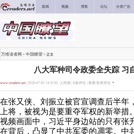
新闻
视频
博客
论坛
分类广告
万维读者网
中国瞭望
>
> 正文
八大军种司令政委全失踪 习自
www.creaders.net
| 2026-07-05 14:33:02 人民报 |
0
条评论 |
查看/发表评论
在张又侠、刘振立被官宣调查后半年
上将，被视为是要重夺军权的新举措
视频画面中，习近平身边站的只有张
在背后，凸显了中共军委的凋零。中