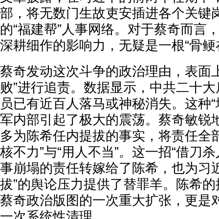
部，将无数门生故吏安插进各个关键
的“福建帮”人事网络。对于蔡奇而言
深耕细作的影响力，无疑是一根“骨鲠
蔡奇发动这次斗争的政治理由，表面上
败”进行追责。数据显示，中共二十大
员已有近百人落马或神秘消失。这种“
军内部引起了极大的震荡。蔡奇敏锐
多为陈希任内提拔的事实，将责任全部
核不力”与“用人不当”。这一招“借刀
事崩塌的责任转嫁给了陈希，也为习近
拔”的舆论压力提供了替罪羊。陈希的
蔡奇政治版图的一次重大扩张，更是
一次系统性清理。