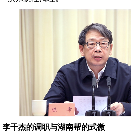
李干杰的调职与湖南帮的式微