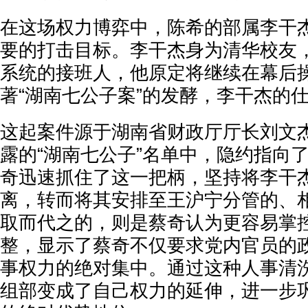
在这场权力博弈中，陈希的部属李干
要的打击目标。李干杰身为清华校友
系统的接班人，他原定将继续在幕后
著“湖南七公子案”的发酵，李干杰的
这起案件源于湖南省财政厅厅长刘文
露的“湖南七公子”名单中，隐约指向
奇迅速抓住了这一把柄，坚持将李干
离，转而将其安排至王沪宁分管的、
取而代之的，则是蔡奇认为更容易掌
整，显示了蔡奇不仅要求党内官员的
事权力的绝对集中。通过这种人事清
组部变成了自己权力的延伸，进一步