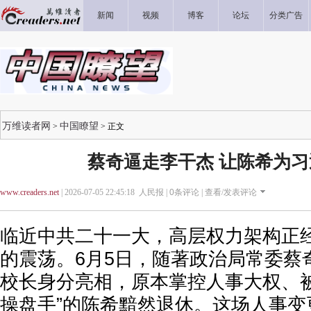
新闻
视频
博客
论坛
分类广告
万维读者网
中国瞭望
>
> 正文
蔡奇逼走李干杰 让陈希为
www.creaders.net
| 2026-07-05 22:45:18 人民报 |
0
条评论 |
查看/发表评论
临近中共二十一大，高层权力架构正
的震荡。6月5日，随著政治局常委蔡
校长身分亮相，原本掌控人事大权、被
操盘手”的陈希黯然退休。这场人事变