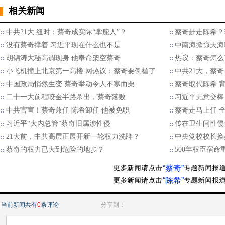
相关新闻
中共21大 纽时：蔡奇成实际“掌舵人”？
蔡奇赶走陈希？
没有蔡奇撑着 习近平现在什么也不是
中南海掀惊天海
胡锦涛大秘高调现身 他奉命架空蔡奇
热议：蔡奇怎么
小飞机撞上北京第一高楼 网热议：蔡奇要倒楣了
中共21大，蔡奇
中国政局悄然生变 蔡奇举动令人不寒而栗
蔡奇取代陈希 
二十一大前程咬金半路杀出，蔡奇落败
习近平无意交棒
中共官宣！蔡奇兼任 陈希卸任 他被免职
蔡奇走马上任 
习近平“大内总管”蔡奇旧属涉性侵
传在卫生间性侵
21大前，中共高层正展开新一轮权力洗牌？
中央党校校长换
蔡奇的权力已大到危险的地步？
500年权臣宿
“蔡奇”
“陈希”
当前新闻共有
0
条评论
分享到：